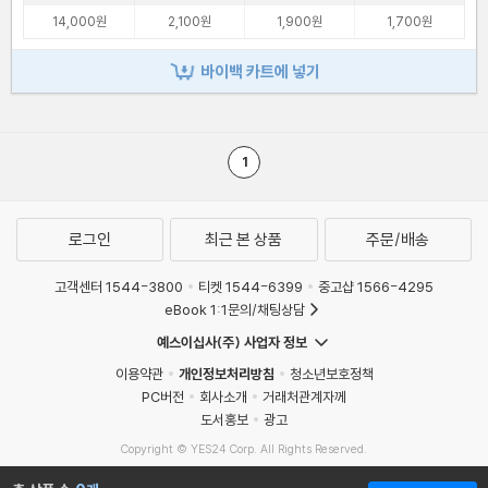
14,000원
2,100원
1,900원
1,700원
바이백 카트에 넣기
1
로그인
최근 본 상품
주문/배송
고객센터 1544-3800
티켓 1544-6399
중고샵 1566-4295
eBook 1:1문의/채팅상담
예스이십사(주) 사업자 정보
이용약관
개인정보처리방침
청소년보호정책
PC버전
회사소개
거래처관계자께
도서홍보
광고
Copyright © YES24 Corp. All Rights Reserved.
MATOM6