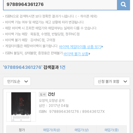
검색
ISBN으로 검색하시면 보다 정확한 결과가 나옵니다.
( - 하이픈 제외)
바이백 가능 여부 및 매입가는 재고 상황에 따라 변경됩니다.
매장 바이백 시 조회한 매입가와 매입여부는 실제와 다를 수 있습니다.
바이백 가능 매장 : 목동점, 수영점, 반월당점, 청주NC점
바이백 불가 매장 : 강서NC점, 구의점
게임타이틀은 매장바이백이 불가합니다.
바이백 게임타이틀 상품 보기
ISBN 불일치, 상태불량, 증정용은 판매불가
바이백 불가 상품
'9788964361276'
검색결과
1건
간신
도서
오창익,오항녕 공저
삼인
|
2017년 04월
ISBN : 9788964361276 / 896436127X
정가
매입가(최상)
매입가(상)
매입가(중)