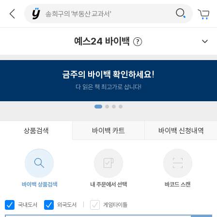
예스24 바이백
예스24 바이백 이용안내
금주의 바이백 확인하세요!
다 읽은 책 최고가로 삽니다!
상품검색
바이백 카트
바이백 신청내역
1
2
3
4
바이백 상품검색
내 주문에서 선택
바코드 스캔
국내도서
외국도서
게임타이틀