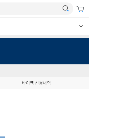
바이백 신청내역