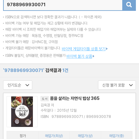
검색
ISBN으로 검색하시면 보다 정확한 결과가 나옵니다.
( - 하이픈 제외)
바이백 가능 여부 및 매입가는 재고 상황에 따라 변경됩니다.
매장 바이백 시 조회한 매입가와 매입여부는 실제와 다를 수 있습니다.
바이백 가능 매장 : 목동점, 수영점, 반월당점, 청주NC점
바이백 불가 매장 : 강서NC점, 구의점
게임타이틀은 매장바이백이 불가합니다.
바이백 게임타이틀 상품 보기
ISBN 불일치, 상태불량, 증정용은 판매불가
바이백 불가 상품
'9788969930071'
검색결과
1건
몸을 살리는 자연식 밥상 365
도서
김옥경 저
수작걸다
|
2015년 12월
ISBN : 9788969930071 / 8969930078
정가
매입가(최상)
매입가(상)
매입가(중)