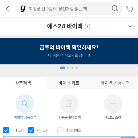
예스24 바이백
예스24 바이백 이용안내
금주의 바이백 확인하세요!
다 읽은 책 최고가로 삽니다!
상품검색
바이백 카트
바이백 신청내역
1
2
3
4
바이백 상품검색
내 주문에서 선택
바코드 스캔
국내도서
외국도서
게임타이틀