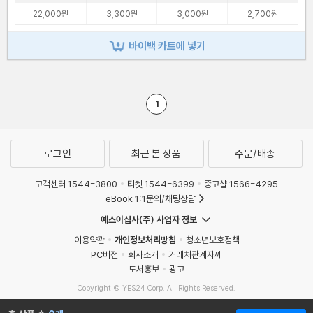
22,000원
3,300원
3,000원
2,700원
바이백 카트에 넣기
1
로그인
최근 본 상품
주문/배송
고객센터 1544-3800
티켓 1544-6399
중고샵 1566-4295
eBook 1:1문의/채팅상담
예스이십사(주) 사업자 정보
이용약관
개인정보처리방침
청소년보호정책
PC버전
회사소개
거래처관계자께
도서홍보
광고
Copyright © YES24 Corp. All Rights Reserved.
MATOM15