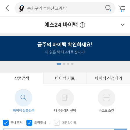
예스24 바이백
예스24 바이백 이용안내
금주의 바이백 확인하세요!
다 읽은 책 최고가로 삽니다!
상품검색
바이백 카트
바이백 신청내역
1
2
3
4
바이백 상품검색
내 주문에서 선택
바코드 스캔
국내도서
외국도서
게임타이틀