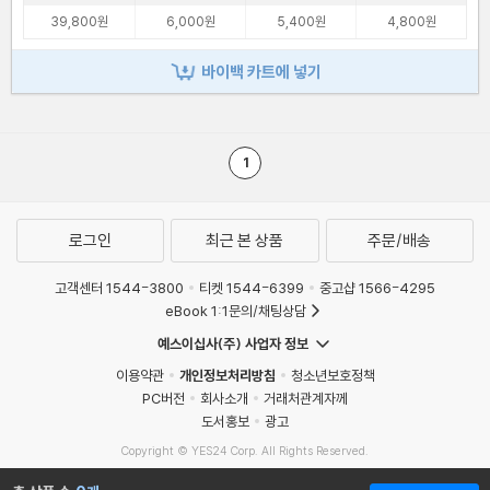
39,800원
6,000원
5,400원
4,800원
바이백 카트에 넣기
1
로그인
최근 본 상품
주문/배송
고객센터 1544-3800
티켓 1544-6399
중고샵 1566-4295
eBook 1:1문의/채팅상담
예스이십사(주) 사업자 정보
이용약관
개인정보처리방침
청소년보호정책
PC버전
회사소개
거래처관계자께
도서홍보
광고
Copyright © YES24 Corp. All Rights Reserved.
MATOM5