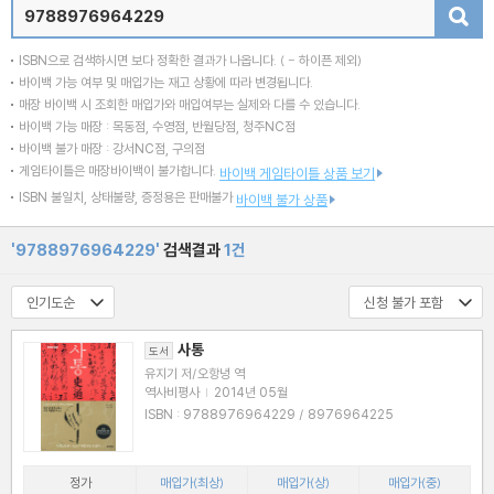
검색
ISBN으로 검색하시면 보다 정확한 결과가 나옵니다.
( - 하이픈 제외)
바이백 가능 여부 및 매입가는 재고 상황에 따라 변경됩니다.
매장 바이백 시 조회한 매입가와 매입여부는 실제와 다를 수 있습니다.
바이백 가능 매장 : 목동점, 수영점, 반월당점, 청주NC점
바이백 불가 매장 : 강서NC점, 구의점
게임타이틀은 매장바이백이 불가합니다.
바이백 게임타이틀 상품 보기
ISBN 불일치, 상태불량, 증정용은 판매불가
바이백 불가 상품
'9788976964229'
검색결과
1건
사통
도서
유지기 저/오항녕 역
역사비평사
|
2014년 05월
ISBN : 9788976964229 / 8976964225
정가
매입가(최상)
매입가(상)
매입가(중)