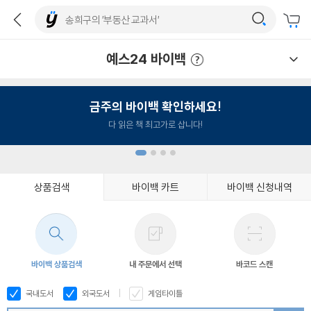
예스24 바이백
예스24 바이백 이용안내
금주의 바이백 확인하세요!
다 읽은 책 최고가로 삽니다!
상품검색
바이백 카트
바이백 신청내역
1
2
3
4
바이백 상품검색
내 주문에서 선택
바코드 스캔
국내도서
외국도서
게임타이틀