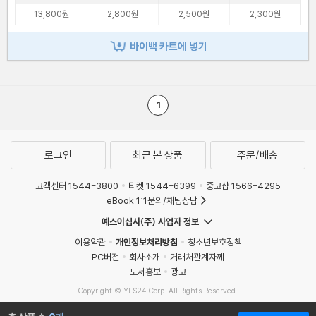
13,800원
2,800원
2,500원
2,300원
바이백 카트에 넣기
1
로그인
최근 본 상품
주문/배송
고객센터 1544-3800
티켓 1544-6399
중고샵 1566-4295
eBook 1:1문의/채팅상담
예스이십사(주) 사업자 정보
이용약관
개인정보처리방침
청소년보호정책
PC버전
회사소개
거래처관계자께
도서홍보
광고
Copyright © YES24 Corp. All Rights Reserved.
MATOM11