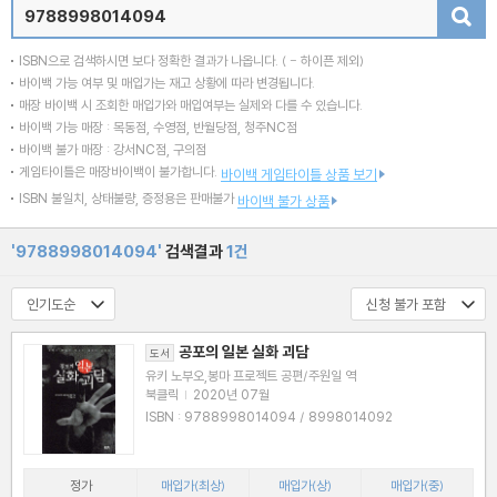
검색
ISBN으로 검색하시면 보다 정확한 결과가 나옵니다.
( - 하이픈 제외)
바이백 가능 여부 및 매입가는 재고 상황에 따라 변경됩니다.
매장 바이백 시 조회한 매입가와 매입여부는 실제와 다를 수 있습니다.
바이백 가능 매장 : 목동점, 수영점, 반월당점, 청주NC점
바이백 불가 매장 : 강서NC점, 구의점
게임타이틀은 매장바이백이 불가합니다.
바이백 게임타이틀 상품 보기
ISBN 불일치, 상태불량, 증정용은 판매불가
바이백 불가 상품
'9788998014094'
검색결과
1건
공포의 일본 실화 괴담
도서
유키 노부오,봉마 프로젝트 공편/주원일 역
북클릭
|
2020년 07월
ISBN : 9788998014094 / 8998014092
정가
매입가(최상)
매입가(상)
매입가(중)