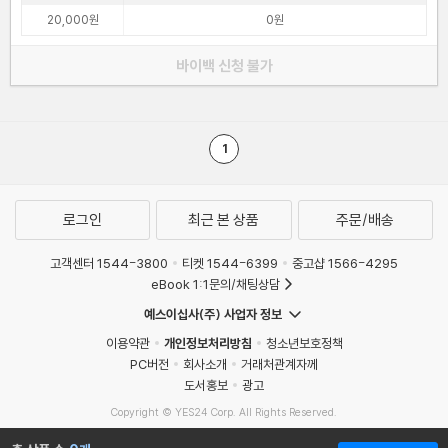
20,000원
0원
바이백 신청 불가
1
로그인
최근 본 상품
주문/배송
고객센터 1544-3800
티켓 1544-6399
중고샵 1566-4295
eBook 1:1문의/채팅상담
예스이십사(주) 사업자 정보
이용약관
개인정보처리방침
청소년보호정책
PC버전
회사소개
거래처관계자께
도서홍보
광고
Copyright © YES24 Corp. All Rights Reserved.
MATOM14