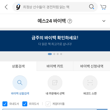
예스24 바이백
예스24 바이백 이용안내
금주의 바이백 확인하세요!
다 읽은 책 최고가로 삽니다!
상품검색
바이백 카트
바이백 신청내역
1
2
3
4
바이백 상품검색
내 주문에서 선택
바코드 스캔
국내도서
외국도서
게임타이틀