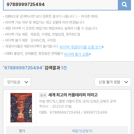
검색
ISBN으로 검색하시면 보다 정확한 결과가 나옵니다.
( - 하이픈 제외)
바이백 가능 여부 및 매입가는 재고 상황에 따라 변경됩니다.
매장 바이백 시 조회한 매입가와 매입여부는 실제와 다를 수 있습니다.
바이백 가능 매장 : 목동점, 수영점, 반월당점, 청주NC점
바이백 불가 매장 : 강서NC점, 구의점
게임타이틀은 매장바이백이 불가합니다.
바이백 게임타이틀 상품 보기
ISBN 불일치, 상태불량, 증정용은 판매불가
바이백 불가 상품
'9788999725494'
검색결과
1건
세계 최고의 커플테라피 이마고
도서
하빌 핸드릭스,헬렌 라켈리 헌트 공저/오제은,김혜진 공역
학지사
|
2022년 01월
ISBN : 9788999725494 / 8999725499
정가
매입가(균일가)