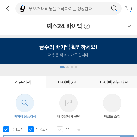
예스24 바이백
예스24 바이백 이용안내
금주의 바이백 확인하세요!
다 읽은 책 최고가로 삽니다!
상품검색
바이백 카트
바이백 신청내역
1
2
3
4
바이백 상품검색
내 주문에서 선택
바코드 스캔
국내도서
외국도서
게임타이틀