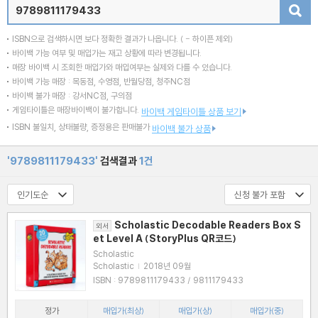
검색
ISBN으로 검색하시면 보다 정확한 결과가 나옵니다.
( - 하이픈 제외)
바이백 가능 여부 및 매입가는 재고 상황에 따라 변경됩니다.
매장 바이백 시 조회한 매입가와 매입여부는 실제와 다를 수 있습니다.
바이백 가능 매장 : 목동점, 수영점, 반월당점, 청주NC점
바이백 불가 매장 : 강서NC점, 구의점
게임타이틀은 매장바이백이 불가합니다.
바이백 게임타이틀 상품 보기
ISBN 불일치, 상태불량, 증정용은 판매불가
바이백 불가 상품
'9789811179433'
검색결과
1건
Scholastic Decodable Readers Box S
외서
et Level A (StoryPlus QR코드)
Scholastic
Scholastic
|
2018년 09월
ISBN : 9789811179433 / 9811179433
정가
매입가(최상)
매입가(상)
매입가(중)