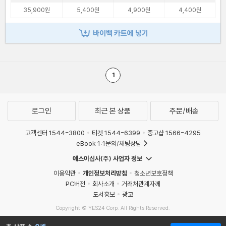
35,900원
5,400원
4,900원
4,400원
바이백 카트에 넣기
1
로그인
최근 본 상품
주문/배송
고객센터 1544-3800
티켓 1544-6399
중고샵 1566-4295
eBook 1:1문의/채팅상담
예스이십사(주) 사업자 정보
이용약관
개인정보처리방침
청소년보호정책
PC버전
회사소개
거래처관계자께
도서홍보
광고
Copyright © YES24 Corp. All Rights Reserved.
MATOM7