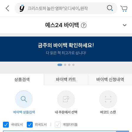
예스24 바이백
예스24 바이백 이용안내
금주의 바이백 확인하세요!
다 읽은 책 최고가로 삽니다!
상품검색
바이백 카트
바이백 신청내역
1
2
3
4
바이백 상품검색
내 주문에서 선택
바코드 스캔
국내도서
외국도서
게임타이틀