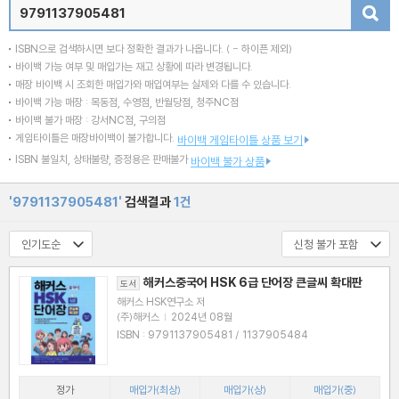
검색
ISBN으로 검색하시면 보다 정확한 결과가 나옵니다.
( - 하이픈 제외)
바이백 가능 여부 및 매입가는 재고 상황에 따라 변경됩니다.
매장 바이백 시 조회한 매입가와 매입여부는 실제와 다를 수 있습니다.
바이백 가능 매장 : 목동점, 수영점, 반월당점, 청주NC점
바이백 불가 매장 : 강서NC점, 구의점
게임타이틀은 매장바이백이 불가합니다.
바이백 게임타이틀 상품 보기
ISBN 불일치, 상태불량, 증정용은 판매불가
바이백 불가 상품
'9791137905481'
검색결과
1건
해커스중국어 HSK 6급 단어장 큰글씨 확대판
도서
해커스 HSK연구소 저
(주)해커스
|
2024년 08월
ISBN : 9791137905481 / 1137905484
정가
매입가(최상)
매입가(상)
매입가(중)