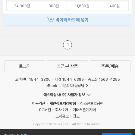
24,900원
1,800원
1,600원
1,400원
바이백 카트에 넣기
1
로그인
최근 본 상품
주문/배송
고객센터 1544-3800
티켓 1544-6399
중고샵 1566-4295
eBook 1:1문의/채팅상담
예스이십사(주) 사업자 정보
이용약관
개인정보처리방침
청소년보호정책
PC버전
회사소개
거래처관계자께
도서홍보
광고
Copyright © YES24 Corp. All Rights Reserved.
MATOM11