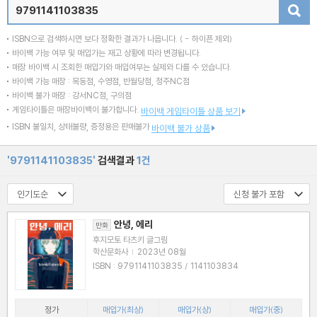
검색
ISBN으로 검색하시면 보다 정확한 결과가 나옵니다.
( - 하이픈 제외)
바이백 가능 여부 및 매입가는 재고 상황에 따라 변경됩니다.
매장 바이백 시 조회한 매입가와 매입여부는 실제와 다를 수 있습니다.
바이백 가능 매장 : 목동점, 수영점, 반월당점, 청주NC점
바이백 불가 매장 : 강서NC점, 구의점
게임타이틀은 매장바이백이 불가합니다.
바이백 게임타이틀 상품 보기
ISBN 불일치, 상태불량, 증정용은 판매불가
바이백 불가 상품
'9791141103835'
검색결과
1건
안녕, 에리
만화
후지모토 타츠키 글그림
학산문화사
|
2023년 08월
ISBN : 9791141103835 / 1141103834
정가
매입가(최상)
매입가(상)
매입가(중)