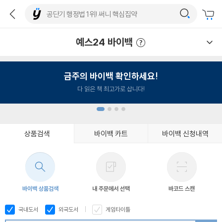
예스24 바이백
예스24 바이백 이용안내
금주의 바이백 확인하세요!
다 읽은 책 최고가로 삽니다!
상품검색
바이백 카트
바이백 신청내역
1
2
3
4
바이백 상품검색
내 주문에서 선택
바코드 스캔
국내도서
외국도서
게임타이틀