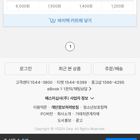
6,000원
1,500원
1,400원
1,200원
바이백 카트에 넣기
1
로그인
최근 본 상품
주문/배송
고객센터 1544-3800
티켓 1544-6399
중고샵 1566-4295
eBook 1:1문의/채팅상담
예스이십사(주) 사업자 정보
이용약관
개인정보처리방침
청소년보호정책
PC버전
회사소개
거래처관계자께
도서홍보
광고
Copyright © YES24 Corp. All Rights Reserved.
MATOM2