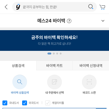
예스24 바이백
예스24 바이백 이용안내
금주의 바이백 확인하세요!
다 읽은 책 최고가로 삽니다!
상품검색
바이백 카트
바이백 신청내역
1
2
3
4
바이백 상품검색
내 주문에서 선택
바코드 스캔
국내도서
외국도서
게임타이틀