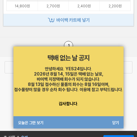
14,800원
2,700원
2,400원
2,200원
바이백 카트에 넣기
1
택배 없는 날 공지
로그인
최근 본 상품
주문/배송
안녕하세요. YES24입니다.
2026년 8월 14, 15일은 택배 없는 날로,
바이백 지정택배 회수가 되지 않습니다.
고객센터 1544-3800
티켓 1544-6399
중고샵 1566-4295
8월 13일 접수하신 물품의 회수는 8월 16일이며,
eBook 1:1문의/채팅상담
접수물량이 많을 경우 순차 회수 됩니다.
이용에 참고 부탁드립니다.
예스이십사(주) 사업자 정보
감사합니다.
이용약관
개인정보처리방침
청소년보호정책
PC버전
회사소개
거래처관계자께
도서홍보
광고
오늘은 그만 보기
닫기
Copyright © YES24 Corp. All Rights Reserved.
MATOM1