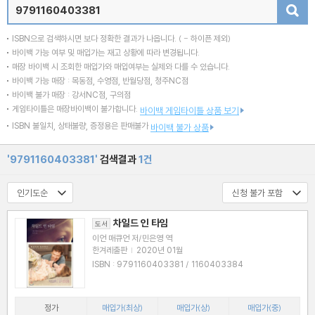
검색
ISBN으로 검색하시면 보다 정확한 결과가 나옵니다.
( - 하이픈 제외)
바이백 가능 여부 및 매입가는 재고 상황에 따라 변경됩니다.
매장 바이백 시 조회한 매입가와 매입여부는 실제와 다를 수 있습니다.
바이백 가능 매장 : 목동점, 수영점, 반월당점, 청주NC점
바이백 불가 매장 : 강서NC점, 구의점
게임타이틀은 매장바이백이 불가합니다.
바이백 게임타이틀 상품 보기
ISBN 불일치, 상태불량, 증정용은 판매불가
바이백 불가 상품
'9791160403381'
검색결과
1건
차일드 인 타임
도서
이언 매큐언 저/민은영 역
한겨레출판
|
2020년 01월
ISBN : 9791160403381 / 1160403384
정가
매입가(최상)
매입가(상)
매입가(중)