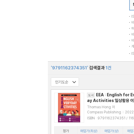
I
바
매
바
바
I
'9791162374351'
검색결과
1건
EEA : English for 
도서
ay Activities 일상활용
Thomas Hong 저
Compass Publishing
|
2022
ISBN : 9791162374351 / 11623743
57
정가
매입가(최상)
매입가(상)
매입