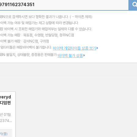
검색
SBN으로 검색하시면 보다 정확한 결과가 나옵니다.
( - 하이픈 제외)
이백 가능 여부 및 매입가는 재고 상황에 따라 변경됩니다.
장 바이백 시 조회한 매입가와 매입여부는 실제와 다를 수 있습니다.
이백 가능 매장 : 목동점, 수영점, 반월당점, 청주NC점
이백 불가 매장 : 강서NC점, 구의점
게임타이틀은 매장바이백이 불가합니다.
바이백 게임타이틀 상품 보기
SBN 불일치, 상태불량, 증정용은 판매불가
바이백 불가 상품
Everyd
 이디엄편
년 01월
가(중)