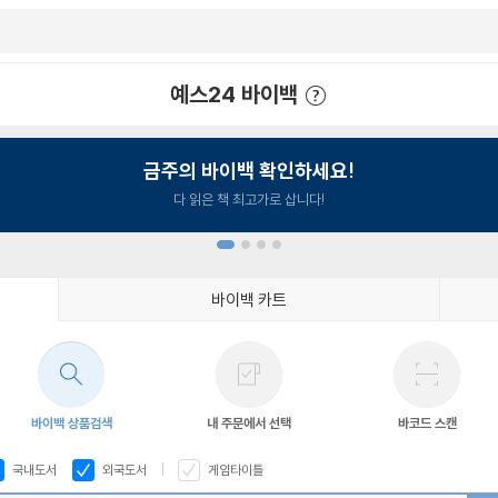
예스24 바이백
예스24 바이백 이용안내
금주의 바이백 확인하세요!
다 읽은 책 최고가로 삽니다!
바이백 카트
1
2
3
4
바이백 상품검색
내 주문에서 선택
바코드 스캔
국내도서
외국도서
게임타이틀