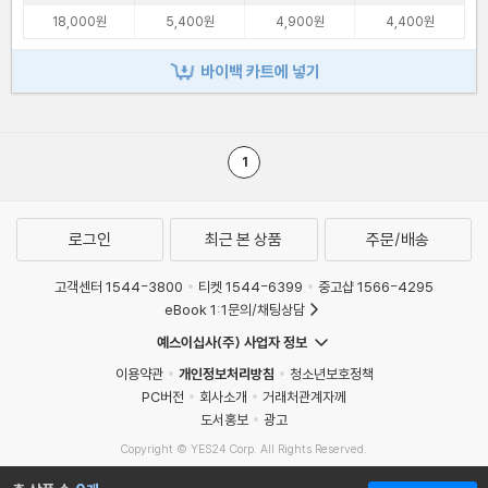
18,000원
5,400원
4,900원
4,400원
바이백 카트에 넣기
1
로그인
최근 본 상품
주문/배송
고객센터 1544-3800
티켓 1544-6399
중고샵 1566-4295
eBook 1:1문의/채팅상담
예스이십사(주) 사업자 정보
이용약관
개인정보처리방침
청소년보호정책
PC버전
회사소개
거래처관계자께
도서홍보
광고
Copyright © YES24 Corp. All Rights Reserved.
MATOM12