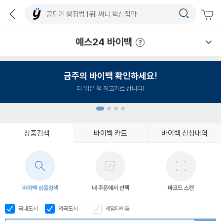
예스24 바이백
예스24 바이백 이용안내
금주의 바이백 확인하세요!
다 읽은 책 최고가로 삽니다!
상품검색
바이백 카트
바이백 신청내역
1
2
3
4
바이백 상품검색
내 주문에서 선택
바코드 스캔
국내도서
외국도서
게임타이틀