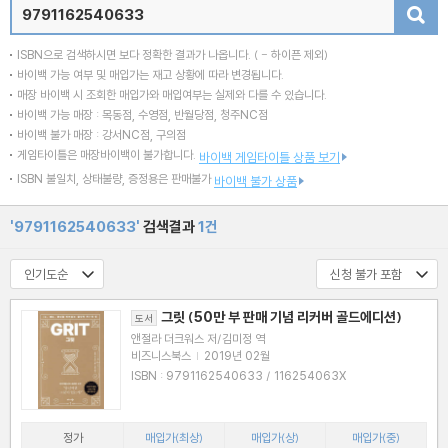
검색
ISBN으로 검색하시면 보다 정확한 결과가 나옵니다.
( - 하이픈 제외)
바이백 가능 여부 및 매입가는 재고 상황에 따라 변경됩니다.
매장 바이백 시 조회한 매입가와 매입여부는 실제와 다를 수 있습니다.
바이백 가능 매장 : 목동점, 수영점, 반월당점, 청주NC점
바이백 불가 매장 : 강서NC점, 구의점
게임타이틀은 매장바이백이 불가합니다.
바이백 게임타이틀 상품 보기
ISBN 불일치, 상태불량, 증정용은 판매불가
바이백 불가 상품
'9791162540633'
검색결과
1건
그릿 (50만 부 판매 기념 리커버 골드에디션)
도서
앤절라 더크워스 저/김미정 역
비즈니스북스
|
2019년 02월
ISBN : 9791162540633 / 116254063X
정가
매입가(최상)
매입가(상)
매입가(중)