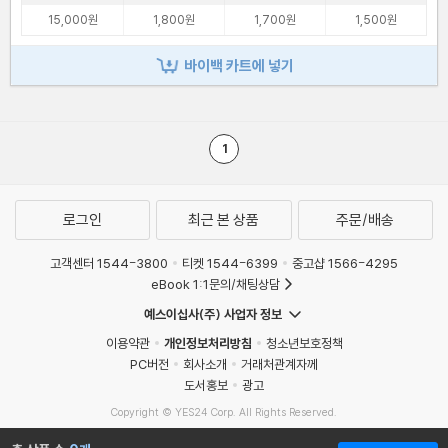
15,000원
1,800원
1,700원
1,500원
바이백 카트에 넣기
1
로그인
최근 본 상품
주문/배송
고객센터 1544-3800
티켓 1544-6399
중고샵 1566-4295
eBook 1:1문의/채팅상담
예스이십사(주) 사업자 정보
이용약관
개인정보처리방침
청소년보호정책
PC버전
회사소개
거래처관계자께
도서홍보
광고
Copyright © YES24 Corp. All Rights Reserved.
MATOM16