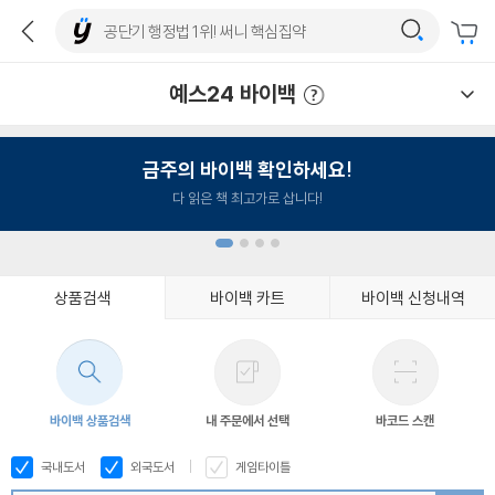
예스24 바이백
예스24 바이백 이용안내
금주의 바이백 확인하세요!
다 읽은 책 최고가로 삽니다!
상품검색
바이백 카트
바이백 신청내역
1
2
3
4
바이백 상품검색
내 주문에서 선택
바코드 스캔
국내도서
외국도서
게임타이틀