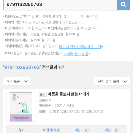
검색
ISBN으로 검색하시면 보다 정확한 결과가 나옵니다.
( - 하이픈 제외)
바이백 가능 여부 및 매입가는 재고 상황에 따라 변경됩니다.
매장 바이백 시 조회한 매입가와 매입여부는 실제와 다를 수 있습니다.
바이백 가능 매장 : 목동점, 수영점, 반월당점, 청주NC점
바이백 불가 매장 : 강서NC점, 구의점
게임타이틀은 매장바이백이 불가합니다.
바이백 게임타이틀 상품 보기
ISBN 불일치, 상태불량, 증정용은 판매불가
바이백 불가 상품
'9791162850763'
검색결과
1건
아픔을 돌보지 않는 너에게
도서
황중환 저
마음의숲
|
2021년 04월
ISBN : 9791162850763 / 1162850760
정가
매입가(최상)
매입가(상)
매입가(중)