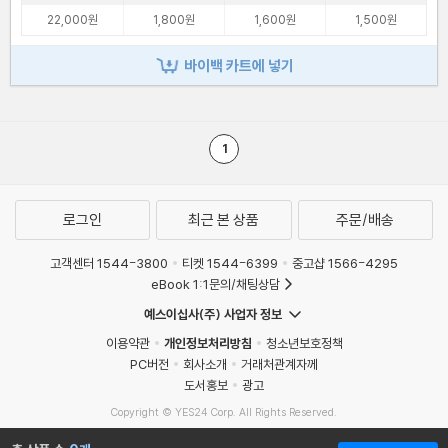
22,000원
1,800원
1,600원
1,500원
바이백 카트에 넣기
1
로그인
최근 본 상품
주문/배송
고객센터 1544-3800
티켓 1544-6399
중고샵 1566-4295
eBook 1:1문의/채팅상담
예스이십사(주) 사업자 정보
이용약관
개인정보처리방침
청소년보호정책
PC버전
회사소개
거래처관계자께
도서홍보
광고
Copyright © YES24 Corp. All Rights Reserved.
MATOM10