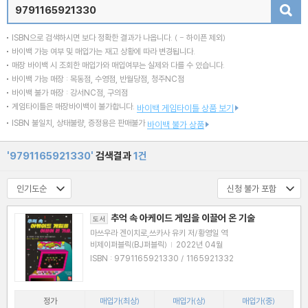
검색
ISBN으로 검색하시면 보다 정확한 결과가 나옵니다.
( - 하이픈 제외)
바이백 가능 여부 및 매입가는 재고 상황에 따라 변경됩니다.
매장 바이백 시 조회한 매입가와 매입여부는 실제와 다를 수 있습니다.
바이백 가능 매장 : 목동점, 수영점, 반월당점, 청주NC점
바이백 불가 매장 : 강서NC점, 구의점
게임타이틀은 매장바이백이 불가합니다.
바이백 게임타이틀 상품 보기
ISBN 불일치, 상태불량, 증정용은 판매불가
바이백 불가 상품
'9791165921330'
검색결과
1건
추억 속 아케이드 게임을 이끌어 온 기술
도서
마쓰우라 겐이치로,쓰카사 유키 저/황영일 역
비제이퍼블릭(BJ퍼블릭)
|
2022년 04월
ISBN : 9791165921330 / 1165921332
정가
매입가(최상)
매입가(상)
매입가(중)