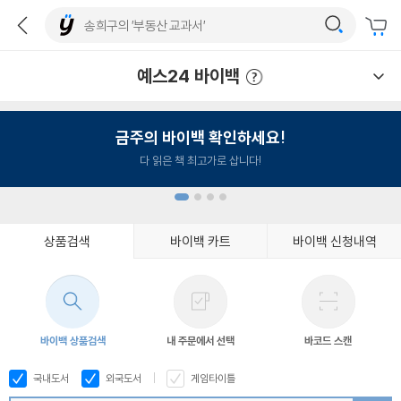
예스24 바이백
예스24 바이백 이용안내
금주의 바이백 확인하세요!
다 읽은 책 최고가로 삽니다!
상품검색
바이백 카트
바이백 신청내역
1
2
3
4
바이백 상품검색
내 주문에서 선택
바코드 스캔
국내도서
외국도서
게임타이틀