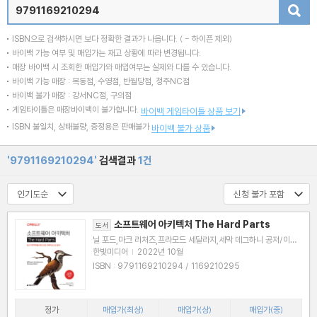
검색
ISBN으로 검색하시면 보다 정확한 결과가 나옵니다.
( - 하이픈 제외)
바이백 가능 여부 및 매입가는 재고 상황에 따라 변경됩니다.
매장 바이백 시 조회한 매입가와 매입여부는 실제와 다를 수 있습니다.
바이백 가능 매장 : 목동점, 수영점, 반월당점, 청주NC점
바이백 불가 매장 : 강서NC점, 구의점
게임타이틀은 매장바이백이 불가합니다.
바이백 게임타이틀 상품 보기
ISBN 불일치, 상태불량, 증정용은 판매불가
바이백 불가 상품
'9791169210294'
검색결과
1건
소프트웨어 아키텍처 The Hard Parts
도서
닐 포드,마크 리처즈,프라모드 세달라지,세막 데그하니 공저/이일
웅 역
한빛미디어
|
2022년 10월
ISBN : 9791169210294 / 1169210295
정가
매입가(최상)
매입가(상)
매입가(중)