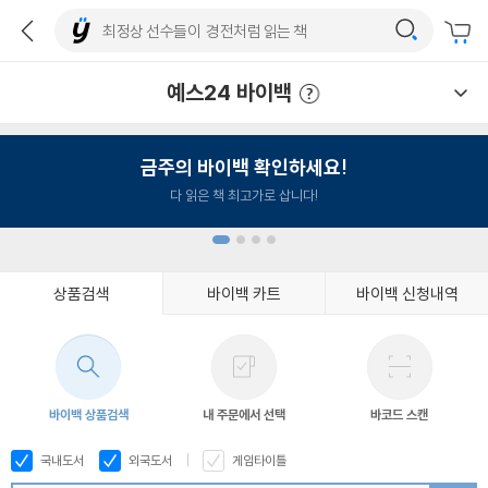
예스24 바이백
예스24 바이백 이용안내
금주의 바이백 확인하세요!
다 읽은 책 최고가로 삽니다!
상품검색
바이백 카트
바이백 신청내역
1
2
3
4
바이백 상품검색
내 주문에서 선택
바코드 스캔
국내도서
외국도서
게임타이틀