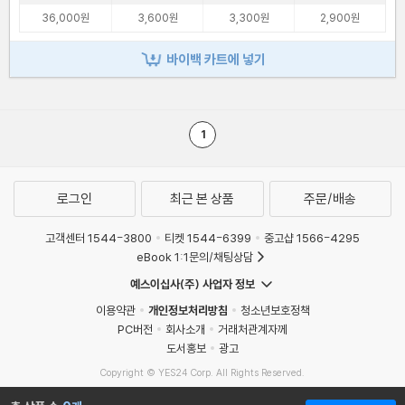
36,000원
3,600원
3,300원
2,900원
바이백 카트에 넣기
1
로그인
최근 본 상품
주문/배송
고객센터 1544-3800
티켓 1544-6399
중고샵 1566-4295
eBook 1:1문의/채팅상담
예스이십사(주) 사업자 정보
이용약관
개인정보처리방침
청소년보호정책
PC버전
회사소개
거래처관계자께
도서홍보
광고
Copyright © YES24 Corp. All Rights Reserved.
MATOM3