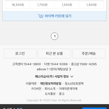
18,500원
1,700원
1,500원
1,400원
바이백 카트에 넣기
1
로그인
최근 본 상품
주문/배송
고객센터 1544-3800
티켓 1544-6399
중고샵 1566-4295
eBook 1:1문의/채팅상담
예스이십사(주) 사업자 정보
이용약관
개인정보처리방침
청소년보호정책
PC버전
회사소개
거래처관계자께
도서홍보
광고
Copyright © YES24 Corp. All Rights Reserved.
MATOM16