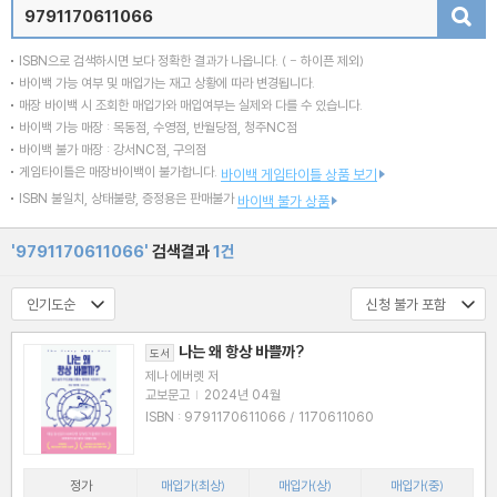
검색
ISBN으로 검색하시면 보다 정확한 결과가 나옵니다.
( - 하이픈 제외)
바이백 가능 여부 및 매입가는 재고 상황에 따라 변경됩니다.
매장 바이백 시 조회한 매입가와 매입여부는 실제와 다를 수 있습니다.
바이백 가능 매장 : 목동점, 수영점, 반월당점, 청주NC점
바이백 불가 매장 : 강서NC점, 구의점
게임타이틀은 매장바이백이 불가합니다.
바이백 게임타이틀 상품 보기
ISBN 불일치, 상태불량, 증정용은 판매불가
바이백 불가 상품
'9791170611066'
검색결과
1건
나는 왜 항상 바쁠까?
도서
제나 에버렛 저
교보문고
|
2024년 04월
ISBN : 9791170611066 / 1170611060
정가
매입가(최상)
매입가(상)
매입가(중)