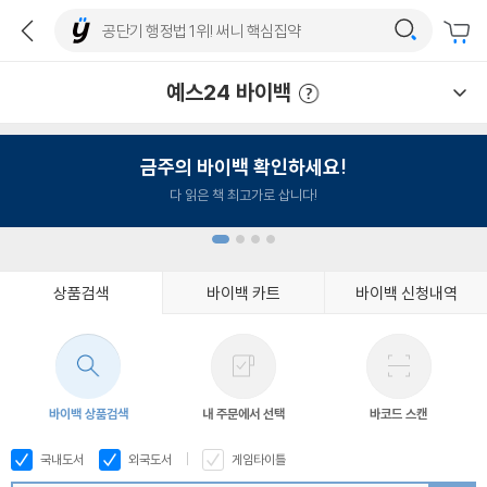
예스24 바이백
예스24 바이백 이용안내
금주의 바이백 확인하세요!
다 읽은 책 최고가로 삽니다!
상품검색
바이백 카트
바이백 신청내역
1
2
3
4
바이백 상품검색
내 주문에서 선택
바코드 스캔
국내도서
외국도서
게임타이틀