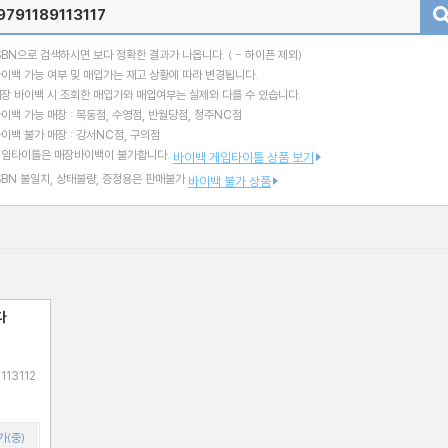
검색
SBN으로 검색하시면 보다 정확한 결과가 나옵니다.
( - 하이픈 제외)
이백 가능 여부 및 매입가는 재고 상황에 따라 변경됩니다.
장 바이백 시 조회한 매입가와 매입여부는 실제와 다를 수 있습니다.
이백 가능 매장 : 목동점, 수영점, 반월당점, 청주NC점
이백 불가 매장 : 강서NC점, 구의점
게임타이틀은 매장바이백이 불가합니다.
바이백 게임타이틀 상품 보기
SBN 불일치, 상태불량, 증정용은 판매불가
바이백 불가 상품
다
9113117 / 1189113112
가(중)