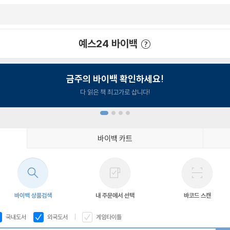
예스24 바이백
예스24 바이백 이용안내
금주의 바이백 확인하세요!
다 읽은 책 최고가로 삽니다!
바이백 카트
1
2
3
4
바이백 상품검색
내 주문에서 선택
바코드 스캔
국내도서
외국도서
게임타이틀