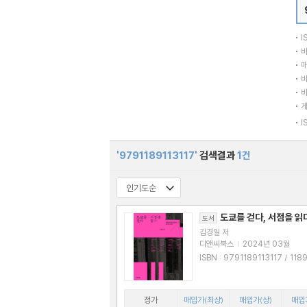
I
바
매
바
바
I
'9791189113117'
검색결과
1건
도쿄를 걷다, 서점을 읽
도서
김경일 저
디앤씨북스
|
2024년 03월
ISBN : 979118
정가
매입가(최상)
매입가(상)
매입