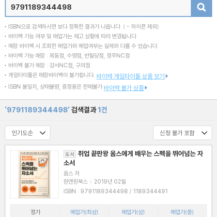
검색
ISBN으로 검색하시면 보다 정확한 결과가 나옵니다.
( - 하이픈 제외)
바이백 가능 여부 및 매입가는 재고 상황에 따라 변경됩니다.
매장 바이백 시 조회한 매입가와 매입여부는 실제와 다를 수 있습니다.
바이백 가능 매장 : 목동점, 수영점, 반월당점, 청주NC점
바이백 불가 매장 : 강서NC점, 구의점
게임타이틀은 매장바이백이 불가합니다.
바이백 게임타이틀 상품 보기
ISBN 불일치, 상태불량, 증정용은 판매불가
바이백 불가 상품
'9791189344498'
검색결과
1건
취업 끝판왕 옴스에게 배우는 스펙을 뛰어넘는 자
도서
소서
옴스 저
원앤원북스
|
2019년 02월
ISBN : 9791189344498 / 1189344491
정가
매입가(최상)
매입가(상)
매입가(중)