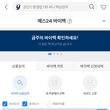
예스24 바이백
예스24 바이백 이용안내
금주의 바이백 확인하세요!
다 읽은 책 최고가로 삽니다!
상품검색
바이백 카트
바이백 신청내역
1
2
3
4
바이백 상품검색
내 주문에서 선택
바코드 스캔
국내도서
외국도서
게임타이틀