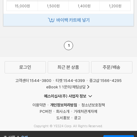
15,000원
1,500원
1,400원
1,200원
바이백 카트에 넣기
1
로그인
최근 본 상품
주문/배송
고객센터 1544-3800
티켓 1544-6399
중고샵 1566-4295
eBook 1:1문의/채팅상담
예스이십사(주) 사업자 정보
이용약관
개인정보처리방침
청소년보호정책
PC버전
회사소개
거래처관계자께
도서홍보
광고
Copyright © YES24 Corp. All Rights Reserved.
MATOM12