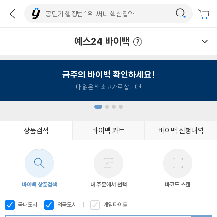
예스24 바이백
예스24 바이백 이용안내
금주의 바이백 확인하세요!
다 읽은 책 최고가로 삽니다!
상품검색
바이백 카트
바이백 신청내역
1
2
3
4
바이백 상품검색
내 주문에서 선택
바코드 스캔
국내도서
외국도서
게임타이틀