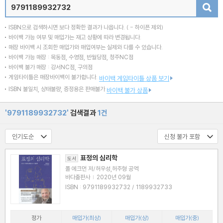
검색
ISBN으로 검색하시면 보다 정확한 결과가 나옵니다.
( - 하이픈 제외)
바이백 가능 여부 및 매입가는 재고 상황에 따라 변경됩니다.
매장 바이백 시 조회한 매입가와 매입여부는 실제와 다를 수 있습니다.
바이백 가능 매장 : 목동점, 수영점, 반월당점, 청주NC점
바이백 불가 매장 : 강서NC점, 구의점
게임타이틀은 매장바이백이 불가합니다.
바이백 게임타이틀 상품 보기
ISBN 불일치, 상태불량, 증정용은 판매불가
바이백 불가 상품
'9791189932732'
검색결과
1건
표정의 심리학
도서
폴 에크먼 저/허우성,허주형 공역
바다출판사
|
2020년 09월
ISBN : 9791189932732 / 1189932733
정가
매입가(최상)
매입가(상)
매입가(중)