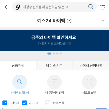
예스24 바이백
예스24 바이백 이용안내
금주의 바이백 확인하세요!
다 읽은 책 최고가로 삽니다!
상품검색
바이백 카트
바이백 신청내역
1
2
3
4
바이백 상품검색
내 주문에서 선택
바코드 스캔
국내도서
외국도서
게임타이틀