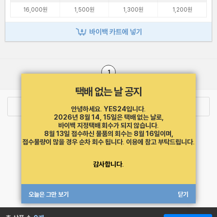
16,000원
1,500원
1,300원
1,200원
바이백 카트에 넣기
1
택배 없는 날 공지
로그인
최근 본 상품
주문/배송
안녕하세요. YES24입니다.
2026년 8월 14, 15일은 택배 없는 날로,
바이백 지정택배 회수가 되지 않습니다.
고객센터 1544-3800
티켓 1544-6399
중고샵 1566-4295
8월 13일 접수하신 물품의 회수는 8월 16일이며,
eBook 1:1문의/채팅상담
접수물량이 많을 경우 순차 회수 됩니다.
이용에 참고 부탁드립니다.
예스이십사(주) 사업자 정보
감사합니다.
이용약관
개인정보처리방침
청소년보호정책
PC버전
회사소개
거래처관계자께
도서홍보
광고
오늘은 그만 보기
닫기
Copyright © YES24 Corp. All Rights Reserved.
MATOM16