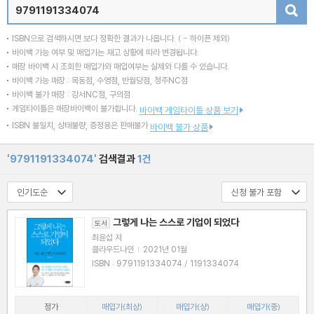
검색
ISBN으로 검색하시면 보다 정확한 결과가 나옵니다.
( - 하이픈 제외)
바이백 가능 여부 및 매입가는 재고 상황에 따라 변경됩니다.
매장 바이백 시 조회한 매입가와 매입여부는 실제와 다를 수 있습니다.
바이백 가능 매장 : 목동점, 수영점, 반월당점, 청주NC점
바이백 불가 매장 : 강서NC점, 구의점
게임타이틀은 매장바이백이 불가합니다.
바이백 게임타이틀 상품 보기
ISBN 불일치, 상태불량, 증정용은 판매불가
바이백 불가 상품
'9791191334074'
검색결과
1건
그렇게 나는 스스로 기업이 되었다
도서
최윤섭 저
클라우드나인
|
2021년 01월
ISBN : 9791191334074 / 1191334074
정가
매입가(최상)
매입가(상)
매입가(중)