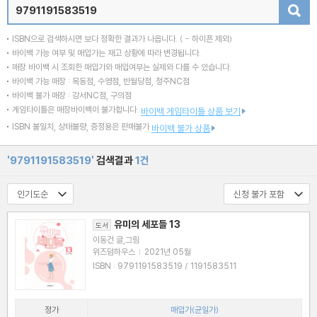
검색
ISBN으로 검색하시면 보다 정확한 결과가 나옵니다.
( - 하이픈 제외)
바이백 가능 여부 및 매입가는 재고 상황에 따라 변경됩니다.
매장 바이백 시 조회한 매입가와 매입여부는 실제와 다를 수 있습니다.
바이백 가능 매장 : 목동점, 수영점, 반월당점, 청주NC점
바이백 불가 매장 : 강서NC점, 구의점
게임타이틀은 매장바이백이 불가합니다.
바이백 게임타이틀 상품 보기
ISBN 불일치, 상태불량, 증정용은 판매불가
바이백 불가 상품
'9791191583519'
검색결과
1건
유미의 세포들 13
도서
이동건 글,그림
위즈덤하우스
|
2021년 05월
ISBN : 9791191583519 / 1191583511
정가
매입가(균일가)