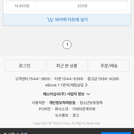
14,800원
200원
바이백 카트에 넣기
1
로그인
최근 본 상품
주문/배송
고객센터 1544-3800
티켓 1544-6399
중고샵 1566-4295
eBook 1:1문의/채팅상담
예스이십사(주) 사업자 정보
이용약관
개인정보처리방침
청소년보호정책
PC버전
회사소개
거래처관계자께
도서홍보
광고
Copyright © YES24 Corp. All Rights Reserved.
MATOM11