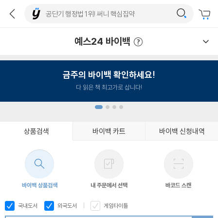
예스24 바이백
예스24 바이백 이용안내
금주의 바이백 확인하세요!
다 읽은 책 최고가로 삽니다!
상품검색
바이백 카트
바이백 신청내역
1
2
3
4
바이백 상품검색
내 주문에서 선택
바코드 스캔
국내도서
외국도서
게임타이틀