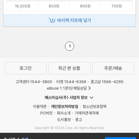
16,000원
800원
800원
700원
바이백 카트에 넣기
1
로그인
최근 본 상품
주문/배송
고객센터 1544-3800
티켓 1544-6399
중고샵 1566-4295
eBook 1:1문의/채팅상담
예스이십사(주) 사업자 정보
이용약관
개인정보처리방침
청소년보호정책
PC버전
회사소개
거래처관계자께
도서홍보
광고
Copyright © YES24 Corp. All Rights Reserved.
MATOM14