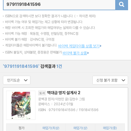
검색
ISBN으로 검색하시면 보다 정확한 결과가 나옵니다.
( - 하이픈 제외)
바이백 가능 여부 및 매입가는 재고 상황에 따라 변경됩니다.
매장 바이백 시 조회한 매입가와 매입여부는 실제와 다를 수 있습니다.
바이백 가능 매장 : 목동점, 수영점, 반월당점, 청주NC점
바이백 불가 매장 : 강서NC점, 구의점
게임타이틀은 매장바이백이 불가합니다.
바이백 게임타이틀 상품 보기
ISBN 불일치, 상태불량, 증정용은 판매불가
바이백 불가 상품
'9791191841596'
검색결과
1건
역대급 영지 설계사 2
도서
문백경 원저/이현민 글/김현수 그림
문페이스
|
2024년 01월
ISBN : 9791191841596 / 1191841596
정가
매입가(최상)
매입가(상)
매입가(중)