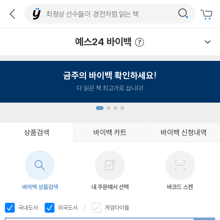
예스24 바이백
예스24 바이백 이용안내
금주의 바이백 확인하세요!
다 읽은 책 최고가로 삽니다!
상품검색
바이백 카트
바이백 신청내역
1
2
3
4
바이백 상품검색
내 주문에서 선택
바코드 스캔
국내도서
외국도서
게임타이틀