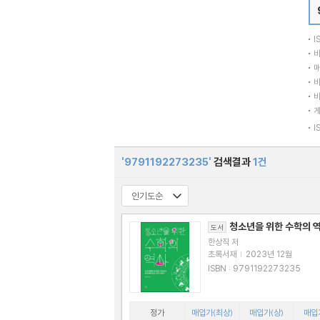
I
바
매
바
바
I
'9791192273235'
검색결과
1건
청소년을 위한 수학의 
도서
한상직 저
초록서재
|
2023년 12월
ISBN : 9791192273235
정가
매입가(최상)
매입가(상)
매입