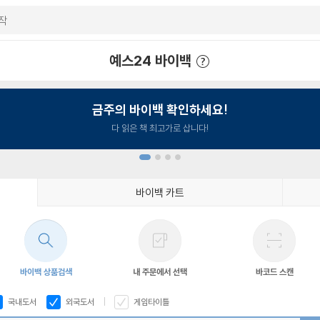
예스24 바이백
예스24 바이백 이용안내
금주의 바이백 확인하세요!
다 읽은 책 최고가로 삽니다!
바이백 카트
1
2
3
4
바이백 상품검색
내 주문에서 선택
바코드 스캔
국내도서
외국도서
게임타이틀