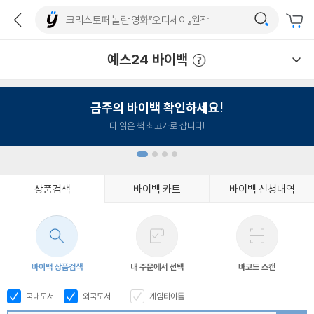
예스24 바이백
예스24 바이백 이용안내
금주의 바이백 확인하세요!
다 읽은 책 최고가로 삽니다!
상품검색
바이백 카트
바이백 신청내역
1
2
3
4
바이백 상품검색
내 주문에서 선택
바코드 스캔
국내도서
외국도서
게임타이틀