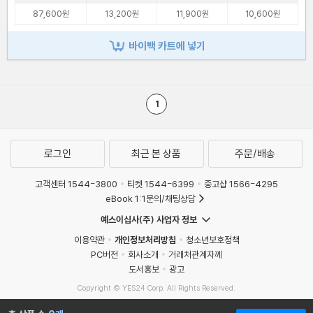
87,600원
13,200원
11,900원
10,600원
바이백 카트에 넣기
1
로그인
최근 본 상품
주문/배송
고객센터 1544-3800
티켓 1544-6399
중고샵 1566-4295
eBook 1:1문의/채팅상담
예스이십사(주) 사업자 정보
이용약관
개인정보처리방침
청소년보호정책
PC버전
회사소개
거래처관계자께
도서홍보
광고
Copyright © YES24 Corp. All Rights Reserved.
MATOM2