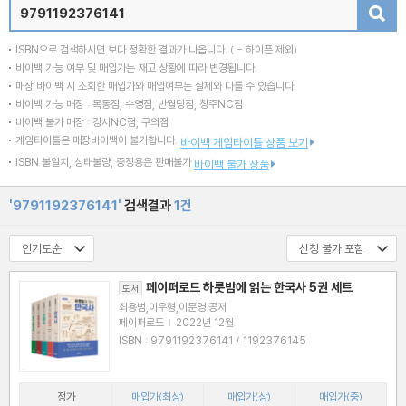
검색
ISBN으로 검색하시면 보다 정확한 결과가 나옵니다.
( - 하이픈 제외)
바이백 가능 여부 및 매입가는 재고 상황에 따라 변경됩니다.
매장 바이백 시 조회한 매입가와 매입여부는 실제와 다를 수 있습니다.
바이백 가능 매장 : 목동점, 수영점, 반월당점, 청주NC점
바이백 불가 매장 : 강서NC점, 구의점
게임타이틀은 매장바이백이 불가합니다.
바이백 게임타이틀 상품 보기
ISBN 불일치, 상태불량, 증정용은 판매불가
바이백 불가 상품
'9791192376141'
검색결과
1건
페이퍼로드 하룻밤에 읽는 한국사 5권 세트
도서
최용범,이우형,이문영 공저
페이퍼로드
|
2022년 12월
ISBN : 9791192376141 / 1192376145
정가
매입가(최상)
매입가(상)
매입가(중)