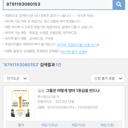
검색
ISBN으로 검색하시면 보다 정확한 결과가 나옵니다.
( - 하이픈 제외)
바이백 가능 여부 및 매입가는 재고 상황에 따라 변경됩니다.
매장 바이백 시 조회한 매입가와 매입여부는 실제와 다를 수 있습니다.
바이백 가능 매장 : 목동점, 수영점, 반월당점, 청주NC점
바이백 불가 매장 : 강서NC점, 구의점
게임타이틀은 매장바이백이 불가합니다.
바이백 게임타이틀 상품 보기
ISBN 불일치, 상태불량, 증정용은 판매불가
바이백 불가 상품
'9791193080153'
검색결과
1건
그들은 어떻게 영어 1등급을 만드나
도서
백시영,남기정 저
한빛라이프
|
2023년 12월
ISBN : 9791193080153 / 1193080150
정가
매입가(최상)
매입가(상)
매입가(중)