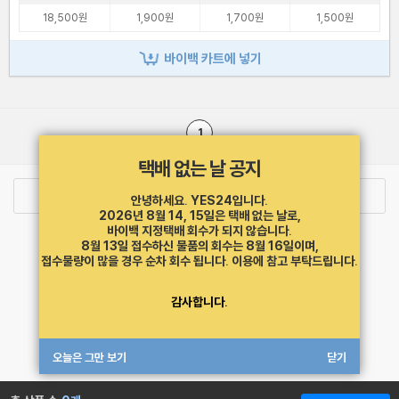
18,500원
1,900원
1,700원
1,500원
바이백 카트에 넣기
1
택배 없는 날 공지
로그인
최근 본 상품
주문/배송
안녕하세요. YES24입니다.
2026년 8월 14, 15일은 택배 없는 날로,
바이백 지정택배 회수가 되지 않습니다.
고객센터 1544-3800
티켓 1544-6399
중고샵 1566-4295
8월 13일 접수하신 물품의 회수는 8월 16일이며,
eBook 1:1문의/채팅상담
접수물량이 많을 경우 순차 회수 됩니다.
이용에 참고 부탁드립니다.
예스이십사(주) 사업자 정보
감사합니다.
이용약관
개인정보처리방침
청소년보호정책
PC버전
회사소개
거래처관계자께
도서홍보
광고
오늘은 그만 보기
닫기
Copyright © YES24 Corp. All Rights Reserved.
MATOM8