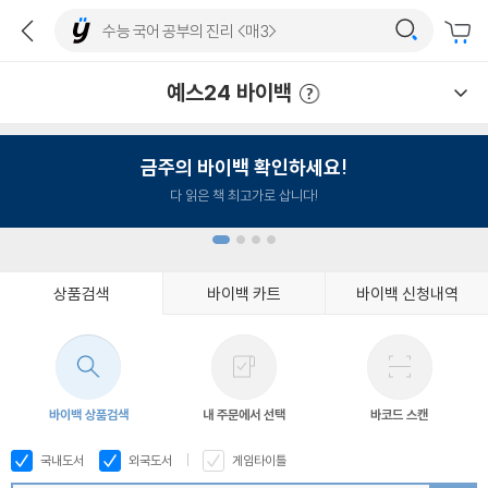
예스24 바이백
예스24 바이백 이용안내
금주의 바이백 확인하세요!
다 읽은 책 최고가로 삽니다!
상품검색
바이백 카트
바이백 신청내역
1
2
3
4
바이백 상품검색
내 주문에서 선택
바코드 스캔
국내도서
외국도서
게임타이틀