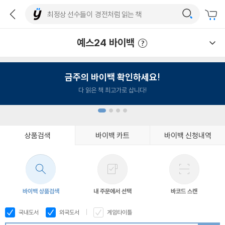
예스24 바이백
예스24 바이백 이용안내
금주의 바이백 확인하세요!
다 읽은 책 최고가로 삽니다!
상품검색
바이백 카트
바이백 신청내역
1
2
3
4
바이백 상품검색
내 주문에서 선택
바코드 스캔
국내도서
외국도서
게임타이틀