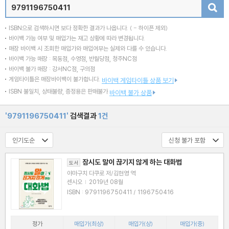
검색
ISBN으로 검색하시면 보다 정확한 결과가 나옵니다.
( - 하이픈 제외)
바이백 가능 여부 및 매입가는 재고 상황에 따라 변경됩니다.
매장 바이백 시 조회한 매입가와 매입여부는 실제와 다를 수 있습니다.
바이백 가능 매장 : 목동점, 수영점, 반월당점, 청주NC점
바이백 불가 매장 : 강서NC점, 구의점
게임타이틀은 매장바이백이 불가합니다.
바이백 게임타이틀 상품 보기
ISBN 불일치, 상태불량, 증정용은 판매불가
바이백 불가 상품
'9791196750411'
검색결과
1건
잠시도 말이 끊기지 않게 하는 대화법
도서
야마구치 다쿠로 저/김현영 역
센시오
|
2019년 08월
ISBN : 9791196750411 / 1196750416
정가
매입가(최상)
매입가(상)
매입가(중)