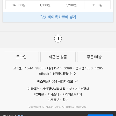
14,000원
1,300원
1,200원
1,100원
바이백 카트에 넣기
1
로그인
최근 본 상품
주문/배송
고객센터 1544-3800
티켓 1544-6399
중고샵 1566-4295
eBook 1:1문의/채팅상담
예스이십사(주) 사업자 정보
이용약관
개인정보처리방침
청소년보호정책
PC버전
회사소개
거래처관계자께
도서홍보
광고
Copyright © YES24 Corp. All Rights Reserved.
MATOM11