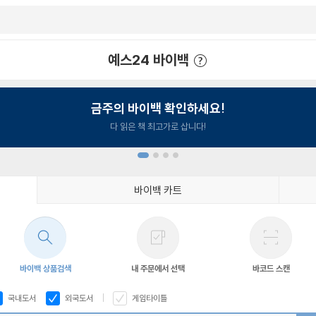
예스24 바이백
예스24 바이백 이용안내
금주의 바이백 확인하세요!
다 읽은 책 최고가로 삽니다!
바이백 카트
1
2
3
4
바이백 상품검색
내 주문에서 선택
바코드 스캔
국내도서
외국도서
게임타이틀