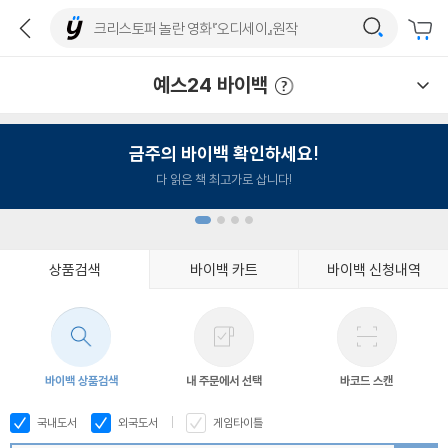
예스24 바이백
예스24 바이백 이용안내
금주의 바이백 확인하세요!
다 읽은 책 최고가로 삽니다!
상품검색
바이백 카트
바이백 신청내역
1
2
3
4
바이백 상품검색
내 주문에서 선택
바코드 스캔
국내도서
외국도서
게임타이틀