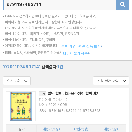
검색
ISBN으로 검색하시면 보다 정확한 결과가 나옵니다.
( - 하이픈 제외)
바이백 가능 여부 및 매입가는 재고 상황에 따라 변경됩니다.
매장 바이백 시 조회한 매입가와 매입여부는 실제와 다를 수 있습니다.
바이백 가능 매장 : 목동점, 수영점, 반월당점, 청주NC점
바이백 불가 매장 : 강서NC점, 구의점
게임타이틀은 매장바이백이 불가합니다.
바이백 게임타이틀 상품 보기
ISBN 불일치, 상태불량, 증정용은 판매불가
바이백 불가 상품
'9791197483714'
검색결과
1건
별난 할머니와 욕심쟁이 할아버지
도서
정미영 글/고아라 그림
라영
|
2021년 09월
ISBN : 9791197483714 / 1197483713
정가
매입가(최상)
매입가(상)
매입가(중)