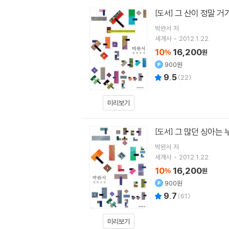
그 산이 정말 거
[도서]
박완서
저
세계사
2012.1.22.
10
16,200
%
원
900원
9.5
(
22
)
미리보기
그 많던 싱아는 
[도서]
박완서
저
세계사
2012.1.22.
10
16,200
%
원
900원
9.7
(
61
)
미리보기