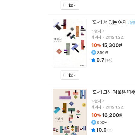
미리보기
서 있는 여자
[도서]
[
양
박완서
저
세계사
2012.1.22.
10
15,300
%
원
850원
9.7
(
14
)
미리보기
그해 겨울은 따뜻
[도서]
박완서
저
세계사
2012.1.22.
10
16,200
%
원
900원
10.0
(
2
)