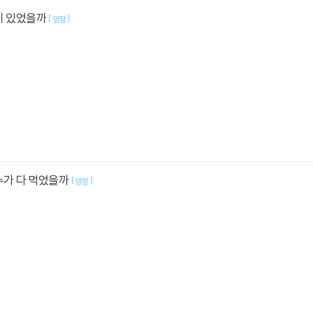
기 있었을까
[
]
양장
누가 다 먹었을까
[
]
양장