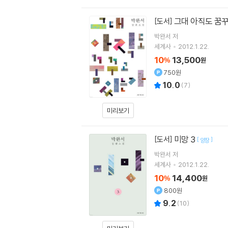
그대 아직도 꿈
[도서]
박완서
저
세계사
2012.1.22.
10
13,500
%
원
750원
10.0
(
7
)
미리보기
미망 3
[도서]
[
]
양장
박완서
저
세계사
2012.1.22.
10
14,400
%
원
800원
9.2
(
10
)