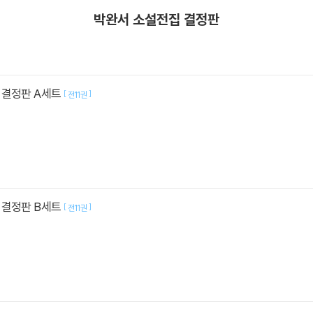
박완서 소설전집 결정판
 결정판 A세트
[
]
전11권
 결정판 B세트
[
]
전11권