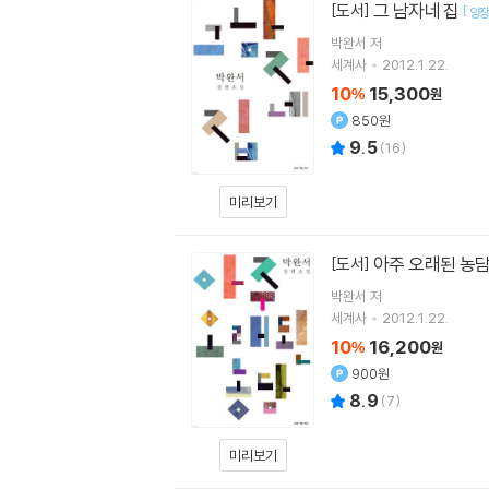
그 남자네 집
[도서]
[
양
박완서
저
세계사
2012.1.22.
10
15,300
%
원
850원
9.5
(
16
)
미리보기
아주 오래된 농
[도서]
박완서
저
세계사
2012.1.22.
10
16,200
%
원
900원
8.9
(
7
)
미리보기