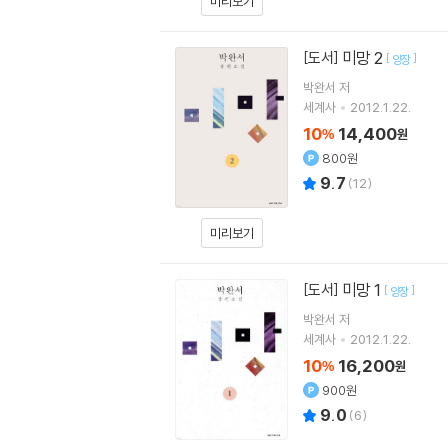
미리보기
미망 2
[도서]
[
]
양장
박완서
저
세계사
2012.1.22.
10
14,400
%
원
800원
9.7
(
12
)
미리보기
미망 1
[도서]
[
]
양장
박완서
저
세계사
2012.1.22.
10
16,200
%
원
900원
9.0
(
6
)