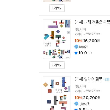
미리보기
그해 겨울은 따뜻
[도서]
박완서
저
세계사
2012.1.22.
10
16,200
%
원
900원
10.0
(
3
)
미리보기
엄마의 말뚝
[도서]
[
양장
박완서
저
세계사
2012.1.22.
10
20,700
%
원
1,150원
9.5
(
72
)