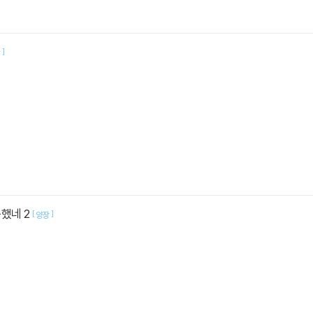
]
장
했네 2
[
]
양장