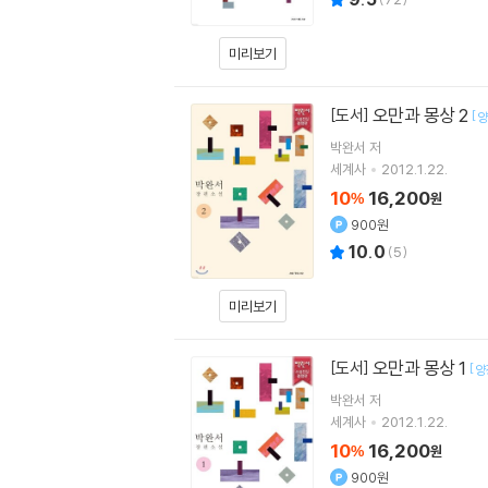
미리보기
오만과 몽상 2
[도서]
[
양
박완서
저
세계사
2012.1.22.
10
16,200
%
원
900원
10.0
(
5
)
미리보기
오만과 몽상 1
[도서]
[
양
박완서
저
세계사
2012.1.22.
10
16,200
%
원
900원