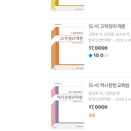
고적정리개론
[도서]
오항녕
저
김언종
김수경
역
한국고전번역원
2018.3.3
17,000
원
10.0
(
2
)
역사문헌교독법
[도서]
장순휘 저 / 오항녕 역
한국고전번역원
2018.3.3
17,000
원
품절