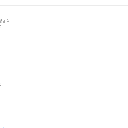
항녕
역
0.
0.