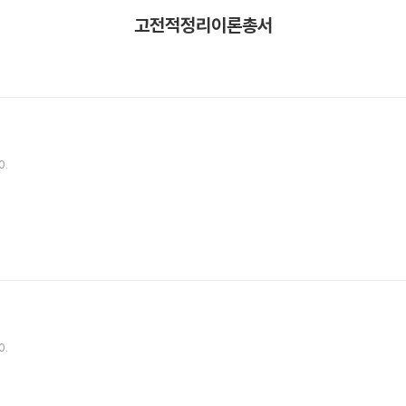
고전적정리이론총서
0.
0.