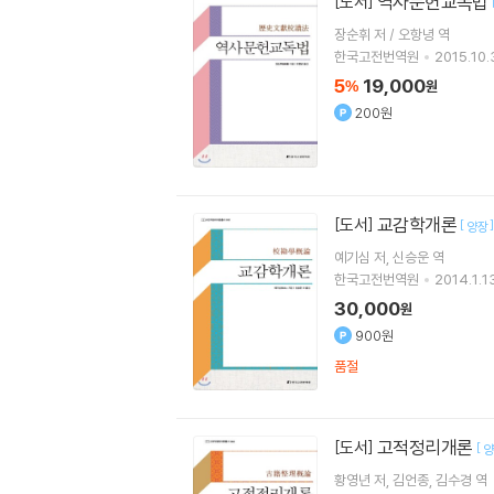
역사문헌교독법
[도서]
장순휘 저 / 오항녕 역
한국고전번역원
2015.10.
5
19,000
%
원
200원
교감학개론
[도서]
[
]
양장
예기심
저
신승운
역
한국고전번역원
2014.1.13
30,000
원
900원
품절
고적정리개론
[도서]
[
양
황영년
저
김언종
김수경
역