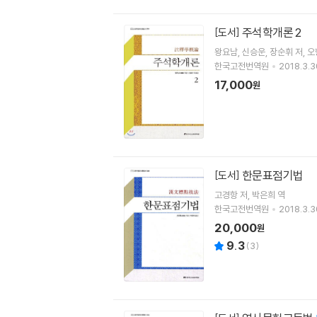
주석학개론 2
[도서]
왕요남
신승운
장순휘
저
오
한국고전번역원
2018.3.3
17,000
원
한문표점기법
[도서]
고경항
저
박은희
역
한국고전번역원
2018.3.3
20,000
원
9.3
(
3
)