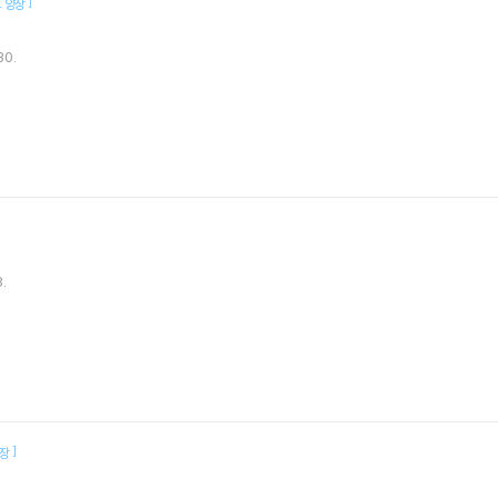
[
]
양장
30.
.
]
장