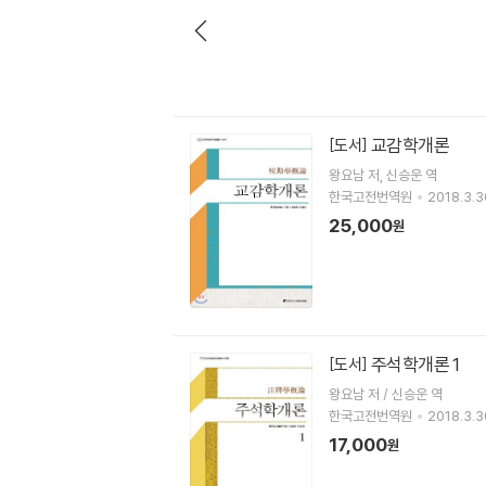
교감학개론
[도서]
왕요남
저
신승운
역
한국고전번역원
2018.3.3
25,000
원
주석학개론 1
[도서]
왕요남 저 / 신승운 역
한국고전번역원
2018.3.3
17,000
원