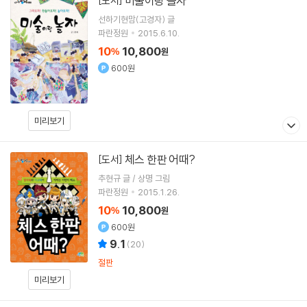
미술이랑 놀자
[도서]
선하기현맘(고경자) 글
파란정원
2015.6.10.
10
10,800
%
원
600원
미리보기
체스 한판 어때?
[도서]
추현규 글 / 상명 그림
파란정원
2015.1.26.
10
10,800
%
원
600원
9.1
(
20
)
절판
미리보기