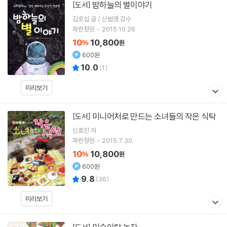
밤하늘의 별이야기
[도서]
김호섭 글 / 신범영 감수
파란정원
2015.10.26.
10
10,800
%
원
600원
10.0
(
1
)
미리보기
미니어처로 만드는 소녀들의 작은 식탁
[도서]
신효진
저
파란정원
2015.7.30.
10
10,800
%
원
600원
9.8
(
36
)
미리보기