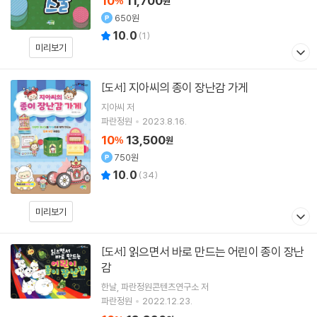
10
11,700
%
원
650원
10.0
(
1
)
미리보기
지아씨의 종이 장난감 가게
[도서]
지아씨
저
파란정원
2023.8.16.
10
13,500
%
원
750원
10.0
(
34
)
미리보기
읽으면서 바로 만드는 어린이 종이 장난
[도서]
감
한날
파란정원콘텐츠연구소
저
파란정원
2022.12.23.