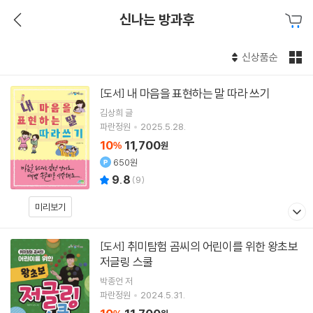
신나는 방과후
신상품순
내 마음을 표현하는 말 따라 쓰기
[도서]
김상희
글
파란정원
2025.5.28.
10
11,700
%
원
650원
9.8
(
9
)
미리보기
취미탐험 곰씨의 어린이를 위한 왕초보
[도서]
저글링 스쿨
박종언
저
파란정원
2024.5.31.