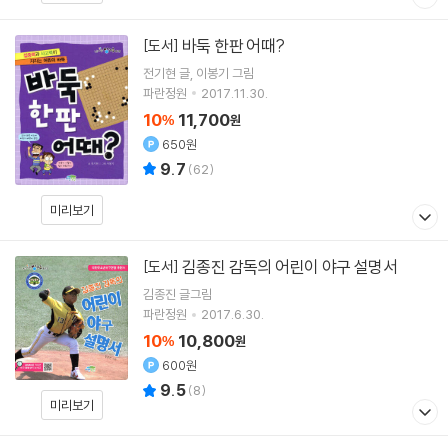
바둑 한판 어때?
[도서]
전기현
글
이봉기
그림
파란정원
2017.11.30.
10
11,700
%
원
650원
9.7
(
62
)
미리보기
김종진 감독의 어린이 야구 설명서
[도서]
김종진
글그림
파란정원
2017.6.30.
10
10,800
%
원
600원
9.5
(
8
)
미리보기