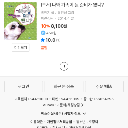
나와 가족이 될 준비가 됐니?
[도서]
박현지 글 / 유진성 그림
파란정원
2014.4.21.
10
8,100
%
원
450원
10.0
(
1
)
미리보기
품절
1
로그인
최근 본 상품
주문/배송
고객센터 1544-3800
티켓 1544-6399
중고샵 1566-4295
eBook 1:1문의/채팅상담
예스이십사(주) 사업자 정보
이용약관
개인정보처리방침
청소년보호정책
PC버전
회사소개
거래처관계자께