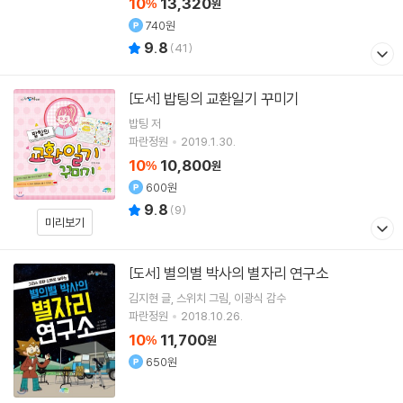
10
13,320
%
원
740원
9.8
(
41
)
밥팅의 교환일기 꾸미기
[도서]
밥팅
저
파란정원
2019.1.30.
10
10,800
%
원
600원
9.8
(
9
)
미리보기
별의별 박사의 별자리 연구소
[도서]
김지현
글
스위치
그림
이광식
감수
파란정원
2018.10.26.
10
11,700
%
원
650원