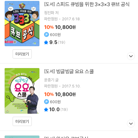
스피드 큐빙을 위한 3×3×3 큐브 공식
[도서]
정진화 저
파란정원
2017.6.18.
10
10,800
%
원
600원
9.5
(
19
)
미리보기
빙글빙글 요요 스쿨
[도서]
윤종기 글
파란정원
2017.5.10.
10
10,800
%
원
600원
10.0
(
19
)
미리보기