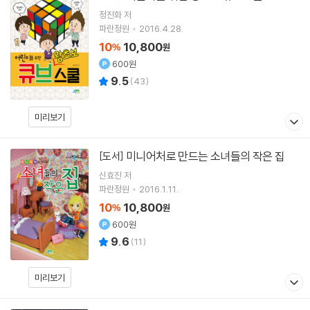
정진화
저
파란정원
2016.4.28.
10
10,800
%
원
600원
9.5
(
43
)
미리보기
미니어처로 만드는 소녀들의 작은 집
[도서]
신효진
저
파란정원
2016.1.11.
10
10,800
%
원
600원
9.6
(
11
)
미리보기