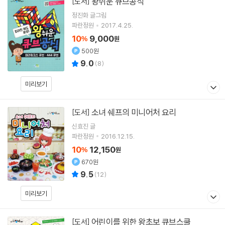
왕쉬운 큐브공식
[도서]
정진화
글그림
파란정원
2017.4.25.
10
9,000
%
원
500원
9.0
(
8
)
미리보기
소녀 쉐프의 미니어처 요리
[도서]
신효진
글
파란정원
2016.12.15.
10
12,150
%
원
670원
9.5
(
12
)
미리보기
어린이를 위한 왕초보 큐브스쿨
[도서]