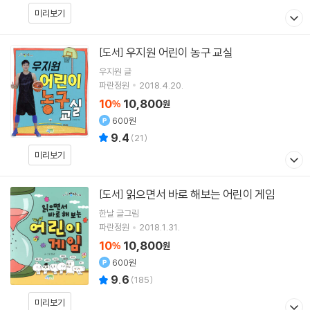
미리보기
우지원 어린이 농구 교실
[도서]
우지원
글
파란정원
2018.4.20.
10
10,800
%
원
600원
9.4
(
21
)
미리보기
읽으면서 바로 해보는 어린이 게임
[도서]
한날
글그림
파란정원
2018.1.31.
10
10,800
%
원
600원
9.6
(
185
)
미리보기