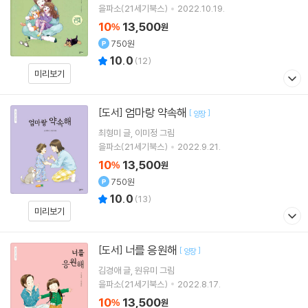
을파소(21세기북스)
2022.10.19.
10
13,500
%
원
750원
10.0
(
12
)
미리보기
엄마랑 약속해
[도서]
[
]
양장
최형미
글
이미정
그림
을파소(21세기북스)
2022.9.21.
10
13,500
%
원
750원
10.0
(
13
)
미리보기
너를 응원해
[도서]
[
]
양장
김경애
글
원유미
그림
을파소(21세기북스)
2022.8.17.
10
13,500
%
원