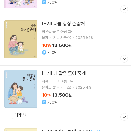
750원
너를 항상 존중해
[도서]
허은실
글
한아름
그림
을파소(21세기북스)
2025.9.18.
10
13,500
%
원
750원
네 말을 들어 줄게
[도서]
최형미
글
한아름
그림
을파소(21세기북스)
2025.4.9.
10
13,500
%
원
750원
미리보기