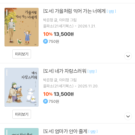
가을처럼 익어 가는 너에게
[도서]
[
]
양장
박은정
글
이미정
그림
을파소(21세기북스)
2026.1.21.
10
13,500
%
원
750원
미리보기
네가 자랑스러워
[도서]
[
]
양장
박은정
글
이미정
그림
을파소(21세기북스)
2025.11.20.
10
13,500
%
원
750원
미리보기
엄마가 안아 줄게
[도서]
[
]
양장