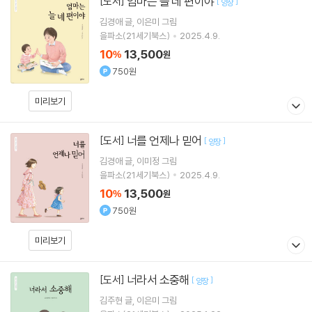
엄마는 늘 네 편이야
[도서]
[
]
양장
김경애
글
이은미
그림
을파소(21세기북스)
2025.4.9.
10
13,500
%
원
750원
미리보기
너를 언제나 믿어
[도서]
[
]
양장
김경애
글
이미정
그림
을파소(21세기북스)
2025.4.9.
10
13,500
%
원
750원
미리보기
너라서 소중해
[도서]
[
]
양장
김주현
글
이은미
그림