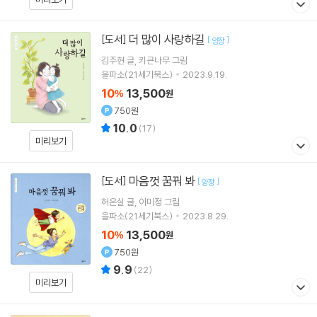
더 많이 사랑하길
[도서]
[
]
양장
김주현
글
키큰나무
그림
을파소(21세기북스)
2023.9.19.
10
13,500
%
원
750원
10.0
(
17
)
미리보기
마음껏 꿈꿔 봐
[도서]
[
]
양장
허은실
글
이미정
그림
을파소(21세기북스)
2023.8.29.
10
13,500
%
원
750원
9.9
(
22
)
미리보기