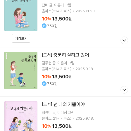
단비
글
이은미
그림
을파소(21세기북스)
2025.11.20.
10
13,500
%
원
750원
미리보기
충분히 잘하고 있어
[도서]
김주현
글
이은미
그림
을파소(21세기북스)
2025.9.18.
10
13,500
%
원
750원
넌 나의 기쁨이야
[도서]
최형미
글
이미정
그림
을파소(21세기북스)
2025.9.18.
10
13,500
%
원