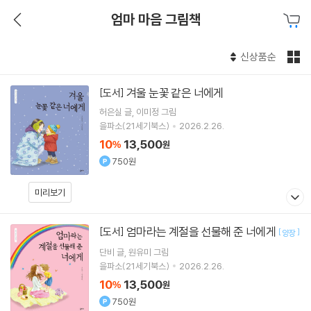
엄마 마음 그림책
신상품순
겨울 눈꽃 같은 너에게
[도서]
허은실
글
이미정
그림
을파소(21세기북스)
2026.2.26.
10
13,500
%
원
750원
미리보기
엄마라는 계절을 선물해 준 너에게
[도서]
[
]
양장
단비
글
원유미
그림
을파소(21세기북스)
2026.2.26.
10
13,500
%
원
750원