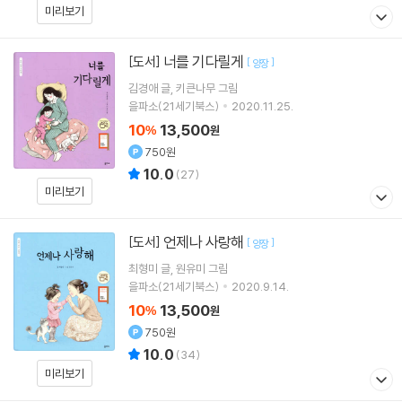
미리보기
너를 기다릴게
[도서]
[
]
양장
김경애
글
키큰나무
그림
을파소(21세기북스)
2020.11.25.
10
13,500
%
원
750원
10.0
(
27
)
미리보기
언제나 사랑해
[도서]
[
]
양장
최형미
글
원유미
그림
을파소(21세기북스)
2020.9.14.
10
13,500
%
원
750원
10.0
(
34
)
미리보기