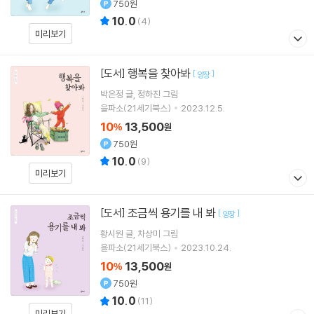
750원
10.0
(
4
)
미리보기
행복을 찾아봐
[도서]
[
]
양장
박은정
글
정하진
그림
을파소(21세기북스)
2023.12.5.
10
13,500
%
원
750원
10.0
(
9
)
미리보기
조금씩 용기를 내 봐
[도서]
[
]
양장
황시원
글
차상미
그림
을파소(21세기북스)
2023.10.24.
10
13,500
%
원
750원
10.0
(
11
)
미리보기