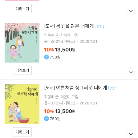
미리보기
봄꽃을 닮은 너에게
[도서]
[
]
양장
김주현
글
한아름
그림
을파소(21세기북스)
2026.1.21.
10
13,500
%
원
750원
미리보기
여름처럼 싱그러운 너에게
[도서]
[
]
양장
최형미
글
이은미
그림
을파소(21세기북스)
2026.1.21.
10
13,500
%
원
750원
미리보기