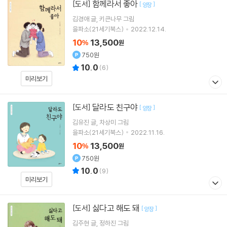
함께라서 좋아
[도서]
[
]
양장
김경애
글
키큰나무
그림
을파소(21세기북스)
2022.12.14.
10
13,500
%
원
750원
10.0
(
6
)
미리보기
달라도 친구야
[도서]
[
]
양장
김유진
글
차상미
그림
을파소(21세기북스)
2022.11.16.
10
13,500
%
원
750원
10.0
(
9
)
미리보기
싫다고 해도 돼
[도서]
[
]
양장
김주현
글
정하진
그림