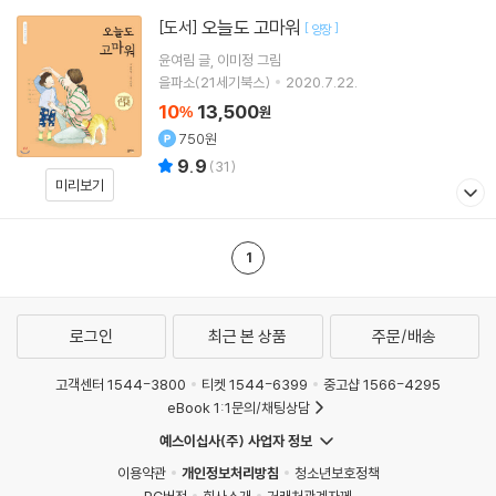
오늘도 고마워
[도서]
[
]
양장
윤여림
글
이미정
그림
을파소(21세기북스)
2020.7.22.
10
13,500
%
원
750원
9.9
(
31
)
미리보기
1
로그인
최근 본 상품
주문/배송
고객센터 1544-3800
티켓 1544-6399
중고샵 1566-4295
eBook 1:1문의/채팅상담
예스이십사(주) 사업자 정보
이용약관
개인정보처리방침
청소년보호정책
PC버전
회사소개
거래처관계자께