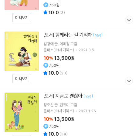
750원
10.0
(
3
)
미리보기
함께라는 걸 기억해
[도서]
[
]
양장
김경애
글
이미정
그림
을파소(21세기북스)
2021.3.5.
10
13,500
%
원
750원
10.0
(
23
)
미리보기
지금도 괜찮아
[도서]
[
]
양장
정호선
글
원유미
그림
을파소(21세기북스)
2021.1.26.
10
13,500
%
원
750원
10.0
(
34
)