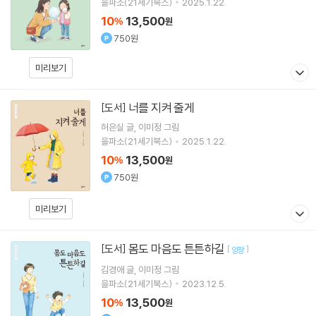
을파소(21세기북스)
2025.1.22.
10
13,500
%
원
750원
미리보기
너를 지켜 줄게
[도서]
허은실
글
이미정
그림
을파소(21세기북스)
2025.1.22.
10
13,500
%
원
750원
미리보기
몸도 마음도 튼튼하길
[도서]
[
]
양장
김경애
글
이미정
그림
을파소(21세기북스)
2023.12.5.
10
13,500
%
원