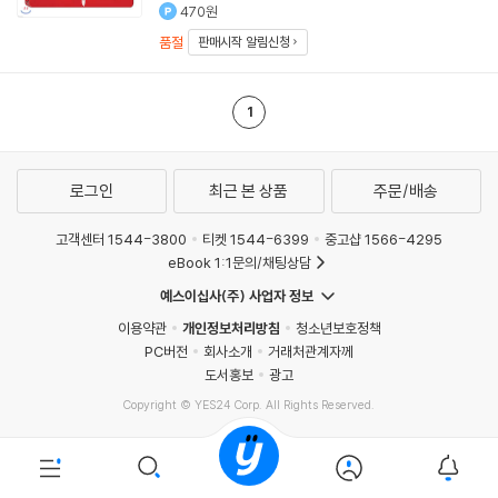
470원
품절
판매시작 알림신청
1
로그인
최근 본 상품
주문/배송
고객센터 1544-3800
티켓 1544-6399
중고샵 1566-4295
eBook 1:1문의/채팅상담
예스이십사(주) 사업자 정보
이용약관
개인정보처리방침
청소년보호정책
PC버전
회사소개
거래처관계자께
도서홍보
광고
Copyright © YES24 Corp. All Rights Reserved.
MATOM9