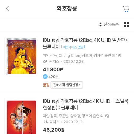
와호장룡
신상품순
와호장룡 (2Disc, 4K UHD 일반판) :
[Blu-ray]
블루레이
[
]
아웃케이스 없음
이안
감독
Chang Chen
장쯔이
양자경
출연 외 1명
소니픽쳐스
2020.12.23.
41,800
원
420원
품절
판매시작 알림신청
와호장룡 (2Disc 4K UHD + 스틸북
[Blu-ray]
한정판) : 블루레이
이안
감독
주윤발
양자경
장쯔이
출연 외 1명
소니픽쳐스
2020.12.11.
46,200
원