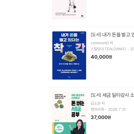
내가 돈을 벌고 
[도서]
commonD
저
스틸당(STEALDANG)
20
40,000
원
세금 일타강사 소
[도서]
김소은
저
앤의서재
2026.7.31.
37,000
원