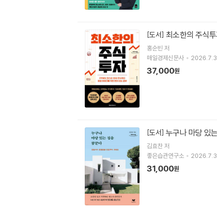
최소한의 주식투
[도서]
홍순빈
저
매일경제신문사
2026.7.3
37,000
원
누구나 마당 있는
[도서]
김효찬
저
좋은습관연구소
2026.7.3
31,000
원