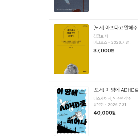
아프다고 말해주
[도서]
김정호
저
어크로스
2026.7.31.
37,000
원
이 땅에 ADHD
[도서]
비스카차
저
안주연
감수
유유히
2026.7.31.
40,000
원