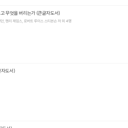
고 무엇을 버리는가 (큰글자도서)
런던
헨리 제임스
로버트 루이스 스티븐슨
저 외 4명
글자도서)