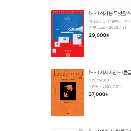
작가는 무엇을 쓰
[도서]
어네스트 밀러 헤밍웨이
잭 
휴머니스트
2026.7.31.
29,000
원
재지마인드 (큰
[도서]
키키
프랭키
저
푸른숲
2026.7.31.
37,000
원