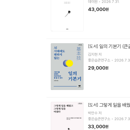
데이원
2026.7.31.
43,000
원
일의 기본기 (큰
[도서]
김지현
저
좋은습관연구소
2026.7.3
29,000
원
그렇게 일을 배웠
[도서]
박만수
저
좋은습관연구소
2026.7.3
33,000
원