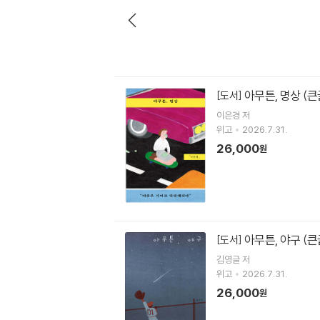
아무튼, 명상 (
[도서]
이은경
저
위고
2026.7.31.
26,000
원
아무튼, 야구 (
[도서]
김영글
저
위고
2026.7.31.
26,000
원