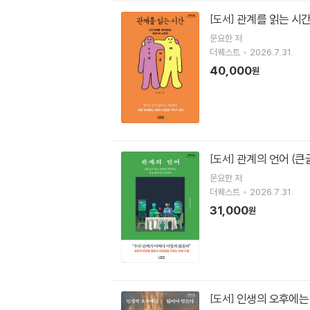
관계를 읽는 시간
[도서]
문요한
저
더퀘스트
2026.7.31.
40,000
원
관계의 언어 (큰
[도서]
문요한
저
더퀘스트
2026.7.31.
31,000
원
인생의 오후에는
[도서]