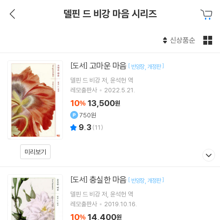
델핀 드 비강 마음 시리즈
신상품순
고마운 마음
[도서]
[
]
반양장
개정판
델핀 드 비강
저
윤석헌
역
레모출판사
2022.5.21.
10
13,500
%
원
750원
9.3
(
11
)
미리보기
충실한 마음
[도서]
[
]
반양장
개정판
델핀 드 비강
저
윤석헌
역
레모출판사
2019.10.16.
10
14,400
%
원