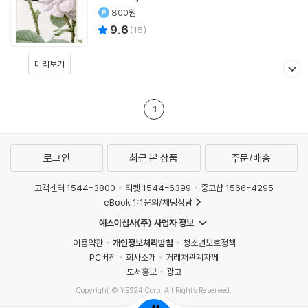
800원
9.6
(
15
)
미리보기
1
로그인
최근 본 상품
주문/배송
고객센터 1544-3800
티켓 1544-6399
중고샵 1566-4295
eBook 1:1문의/채팅상담
예스이십사(주) 사업자 정보
이용약관
개인정보처리방침
청소년보호정책
PC버전
회사소개
거래처관계자께
도서홍보
광고
Copyright © YES24 Corp. All Rights Reserved.
MATOM16