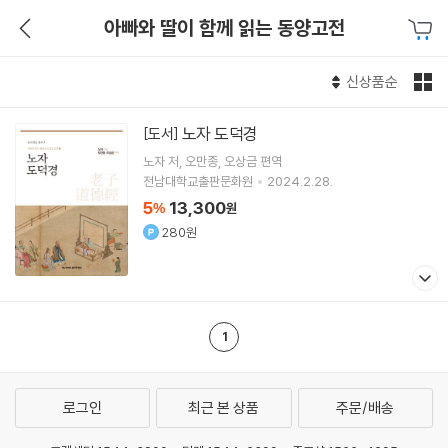
아빠와 딸이 함께 읽는 동양고전
신상품순
노자 도덕경
[도서]
노자
저
오만종
오상금
편역
전남대학교출판문화원
2024.2.28.
5
13,300
%
원
280원
1
로그인
최근 본 상품
주문/배송