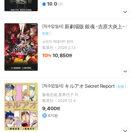
10.0
(
2
)
新劇場版 銀魂 -吉原大炎上-
[직수입일서]
[
]
新書
소라치 히데아키
원저
集英社
2026.2.13.
10
10,850
%
원
キルアオ Secret Report
[직수입일서]
[
]
新書
藤卷忠俊,星希代子 저
集英社
2025.12.4.
9,400
원
470원