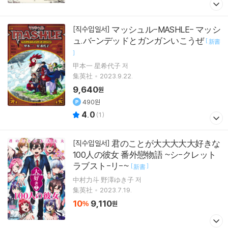
マッシュル-MASHLE- マッシ
[직수입일서]
ュ.バ-ンデッドとガンガンいこうぜ
[
新書
]
甲本一 星希代子 저
集英社
2023.9.22.
9,640
원
490원
4.0
(
1
)
君のことが大大大大大好きな
[직수입일서]
100人の彼女 番外戀物語 ~シ-クレット
ラブスト-リ-~
[
]
新書
中村力斗 野澤ゆき子 저
集英社
2023.7.19.
10
9,110
%
원