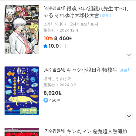
銀魂 3年Z組銀八先生 すぺし
[직수입일서]
ゃる それゆけ大球技大會
[
]
新書
소라치 히데아키
오사키 토모히토
저
集英社
2024.12.4.
10
8,460
%
원
10.0
(
11
)
ギャグ小說日和 轉校生
[직수입일서]
[
]
新書
增田こうすけ 저
集英社
2024.8.2.
8,920
원
450원
キン肉マン 惡魔超人熱海旅
[직수입일서]