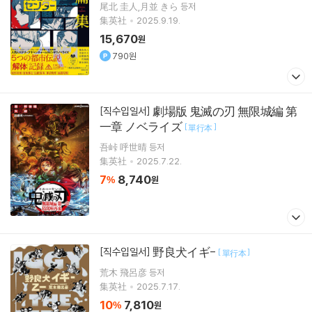
尾北 圭人,月並 きら 등저
集英社
2025.9.19.
15,670
원
790원
劇場版 鬼滅の刃 無限城編 第
[직수입일서]
一章 ノベライズ
[
]
單行本
吾峠 呼世晴 등저
集英社
2025.7.22.
7
8,740
%
원
野良犬イギ-
[직수입일서]
[
]
單行本
荒木 飛呂彦 등저
集英社
2025.7.17.
10
7,810
%
원