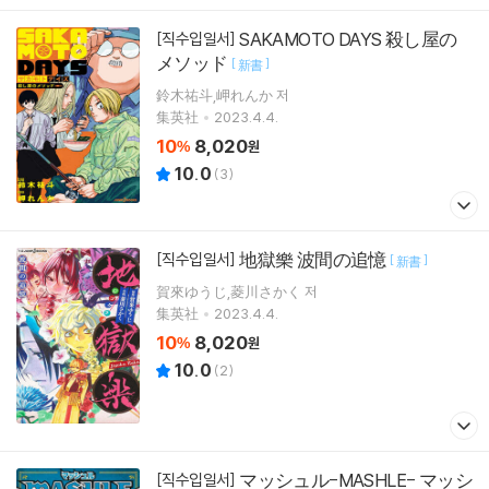
SAKAMOTO DAYS 殺し屋の
[직수입일서]
メソッド
[
]
新書
鈴木祐斗,岬れんか 저
集英社
2023.4.4.
10
8,020
%
원
10.0
(
3
)
地獄樂 波間の追憶
[직수입일서]
[
]
新書
賀來ゆうじ,菱川さかく 저
集英社
2023.4.4.
10
8,020
%
원
10.0
(
2
)
マッシュル-MASHLE- マッシ
[직수입일서]