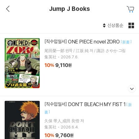
Jump J Books
신상품순
ONE PIECE novel ZORO
[직수입일서]
[
]
新書
尾田榮一郞 원작 / 江坂 純 저 / 諏訪 さやか 그림
集英社
2026.7.6.
10
9,110
%
원
DON’T BLEACH MY FIST 1
[직수입일서]
[
新
]
書
久保 帯人,成田 良悟 저
集英社
2026.6.4.
10
9,760
%
원