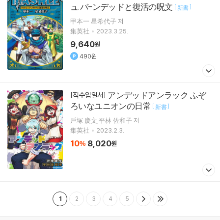
ュ.バ-ンデッドと復活の呪文
[
]
新書
甲本一 星希代子 저
集英社
2023.3.25.
9,640
원
490원
アンデッドアンラック ふぞ
[직수입일서]
ろいなユニオンの日常
[
]
新書
戶塚 慶文,平林 佐和子 저
集英社
2023.2.3.
10
8,020
%
원
1
2
3
4
5