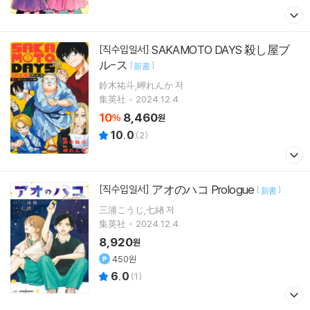
SAKAMOTO DAYS 殺し屋ブ
[직수입일서]
ル-ス
[
]
新書
鈴木祐斗,岬れんか 저
集英社
2024.12.4.
10
8,460
%
원
10.0
(
2
)
アオのハコ Prologue
[직수입일서]
[
]
新書
三浦こうじ,七緖 저
集英社
2024.12.4.
8,920
원
450원
6.0
(
1
)