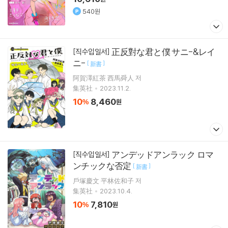
540원
正反對な君と僕 サニ-&レイ
[직수입일서]
ニ-
[
]
新書
阿賀澤紅茶 西馬舜人 저
集英社
2023.11.2.
10
8,460
%
원
アンデッドアンラック ロマ
[직수입일서]
ンチックな否定
[
]
新書
戶塚慶文 平林佐和子 저
集英社
2023.10.4.
10
7,810
%
원