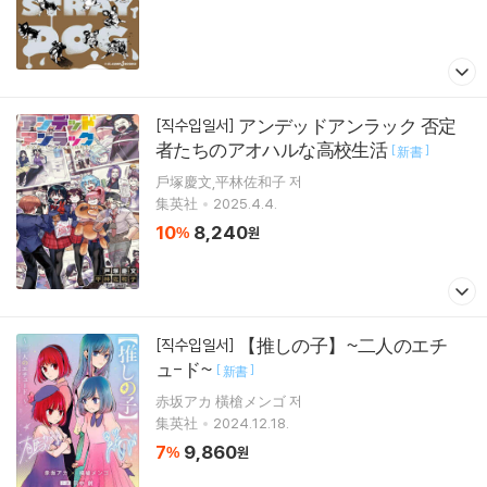
アンデッドアンラック 否定
[직수입일서]
者たちのアオハルな高校生活
[
]
新書
戶塚慶文,平林佐和子 저
集英社
2025.4.4.
10
8,240
%
원
【推しの子】~二人のエチ
[직수입일서]
ュ-ド~
[
]
新書
赤坂アカ 橫槍メンゴ 저
集英社
2024.12.18.
7
9,860
%
원