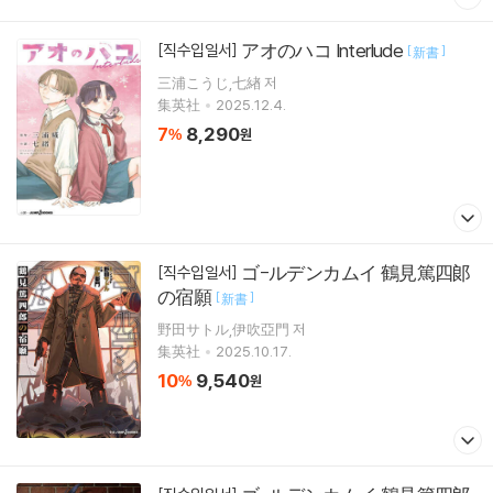
アオのハコ Interlude
[직수입일서]
[
]
新書
三浦こうじ,七緖 저
集英社
2025.12.4.
7
8,290
%
원
ゴ-ルデンカムイ 鶴見篤四郞
[직수입일서]
の宿願
[
]
新書
野田サトル,伊吹亞門 저
集英社
2025.10.17.
10
9,540
%
원