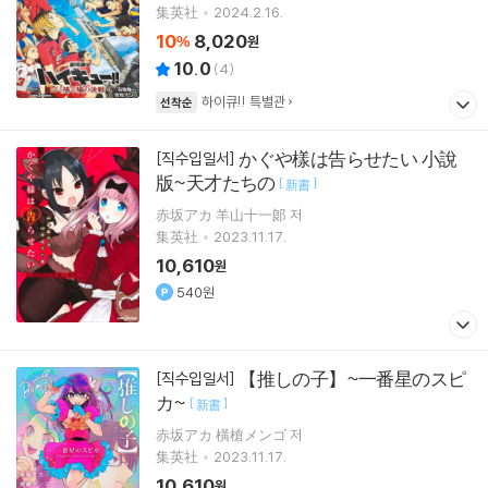
集英社
2024.2.16.
10
8,020
%
원
10.0
(
4
)
하이큐!! 특별관
선착순
かぐや樣は告らせたい 小說
[직수입일서]
版~天才たちの
[
]
新書
赤坂アカ 羊山十一郞 저
集英社
2023.11.17.
10,610
원
540원
【推しの子】~一番星のスピ
[직수입일서]
カ~
[
]
新書
赤坂アカ 橫槍メンゴ 저
集英社
2023.11.17.
10,610
원