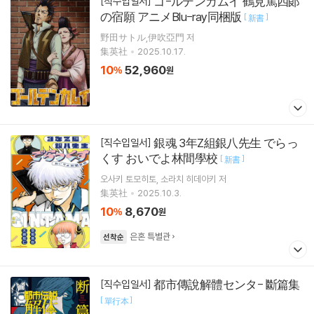
ゴ-ルデンカムイ 鶴見篤四郞
[직수입일서]
の宿願 アニメBlu-ray同梱版
[
]
新書
野田サトル,伊吹亞門 저
集英社
2025.10.17.
10
52,960
%
원
銀魂 3年Z組銀八先生 でらっ
[직수입일서]
くす おいでよ林間學校
[
]
新書
오사키 토모히토
소라치 히데아키
저
集英社
2025.10.3.
10
8,670
%
원
은혼 특별관
선착순
都市傳說解體センタ- 斷篇集
[직수입일서]
[
]
單行本