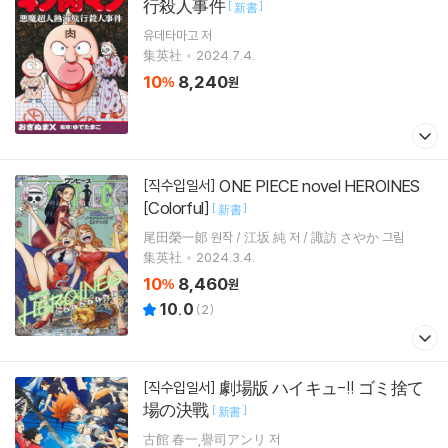
行殺人事件
[
]
新書
유데타마고
저
集英社
2024.7.4.
10
8,240
%
원
ONE PIECE novel HEROINES
[직수입일서]
[Colorful]
[
]
新書
尾田榮一郞 원작 / 江坂 純 저 / 諏訪 さやか 그림
集英社
2024.3.4.
10
8,460
%
원
10.0
(
2
)
劇場版 ハイキュ-!! ゴミ捨て
[직수입일서]
場の決戰
[
]
新書
古館 春一,譽司アンリ 저