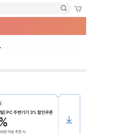
북
털
털] PC 주변기기 3% 할인쿠폰
%
00원 이상 주문 시