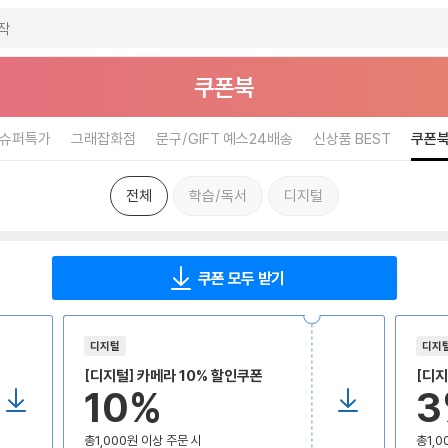
쿠폰북
슈퍼특가
그래잡화점
문구/GIFT 예스24배송
신상품 BEST
쿠폰
전체
학습/독서
디지털
쿠폰 모두 받기
디지털
디지
[디지털] 카메라 10% 할인쿠폰
[디지
10%
3
총1,000원 이상 주문 시
총1,0