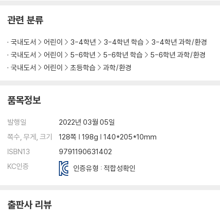
관련 분류
국내도서
어린이
3-4학년
3-4학년 학습
3-4학년 과학/환경
국내도서
어린이
5-6학년
5-6학년 학습
5-6학년 과학/환경
국내도서
어린이
초등학습
과학/환경
품목정보
발행일
2022년 03월 05일
쪽수, 무게, 크기
128쪽 | 198g | 140*205*10mm
ISBN13
9791190631402
KC인증
인증유형 : 적합성확인
출판사 리뷰