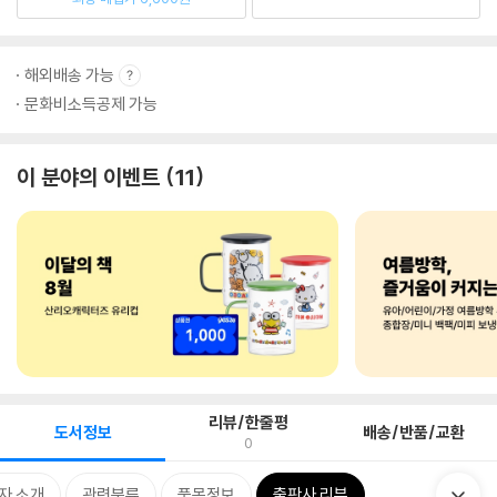
해외배송 가능
문화비소득공제 가능
이 분야의 이벤트
11
리뷰/한줄평
도서정보
배송/반품/교환
0
자 소개
관련분류
품목정보
출판사 리뷰