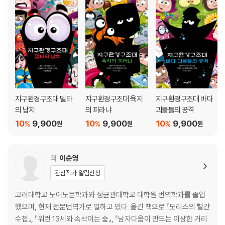
지구환경구조대 델타
지구환경구조대 육지
지구환경구조대 바다
의 납치
의 피라냐
괴물들의 공격
10
9,900
10
9,900
10
9,900
%
%
%
원
원
원
역
이순영
관심작가 알림신청
고려대학교 노어노문학과와 성균관대학교 대학원 번역학과를 졸업
했으며, 현재 전문번역가로 일하고 있다. 옮긴 책으로 『도리스의 빨간
수첩』, 『워런 13세와 속삭이는 숲』, 『남자다움이 만드는 이상한 거리