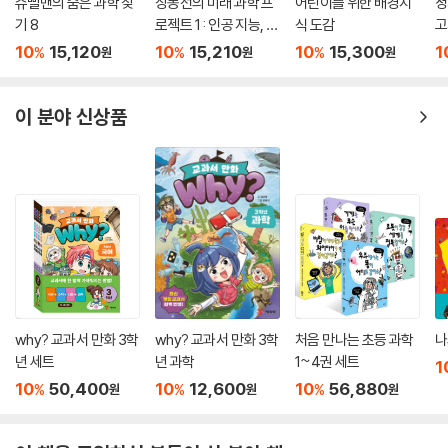
슈뻘맨의 숨은 과학 찾
장동선의 미래 과학 프
어린이를 위한 배경지
정
로 『지구환경구조대 The Planet Agents』 시리즈들은 모두 모든 문제의
기 8
로젝트 1 : 인공 지능, 새
식 도감
고
해결은 바로 우리 아이들의 손에 달려 있음을 강조한다. 그리고 아이들의
로운 세상을 열다
10
15,120
10
15,210
10
15,300
1
작은 실천들이 지구를 구하는 소중한 첫 걸음이라는 것을 아이들이 깨닫게
%
%
%
원
원
원
만드는 것이다.
이 분야 신상품
시리즈를 출간하기까지 지난 1년 동안 선생님들이나 학부모님들의 추천이
나 호의적인 반응보다는 책을 읽은 아이들로부터 ‘재미있다.’는 피드백을
훨씬 많이 받았다. 어느 블로그에 적혀 있는 어느 부모님의 말씀처럼 “책을
읽는 동안 아이의 잔소리가 많아진다.”는 것이 이 책을 읽은 ‘부작용’이라
고 한다면 이 책을 출간했던 최소한의 목적은 달성했다고 할 것이다.
‘책을 읽는 독자’ 스스로가 주인공이 되는 창의적인 구성
『지구환경구조대 The Planet Agents』는 지구환경구조대의 신입대원
인 ‘주인공’이 미션을 해결하는 동안에 자신의 ‘임무’가 무엇인지를 깨달아
why? 교과서 만화 3학
why? 교과서 만화 3학
처음 만나는 초등 과학
나
년 세트
년 과학
1~4권 세트
가는 이야기이다. 이 책의 특징은 ‘책을 읽는 독자’ 스스로가 주인공이기 때
1
문에 책 속에 등장하는 여러 인물들을 직접 만나는 것과 같은 몰입감을 선
10
50,400
10
12,600
10
56,880
%
%
%
원
원
원
사함으로써 독서의 재미를 느낄 수 있다. 또한 책을 읽은 후에는 자신의 실
제 생활을 돌아보는 계기를 선사하고 환경을 보존하기 위해 생활 속에서