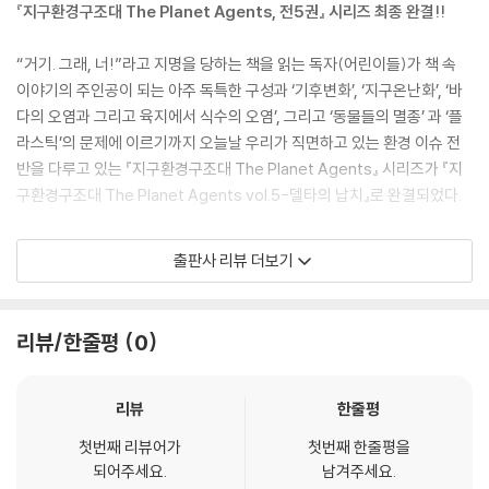
『지구환경구조대 The Planet Agents, 전5권』 시리즈 최종 완결!!
“거기. 그래, 너!”라고 지명을 당하는 책을 읽는 독자(어린이들)가 책 속
이야기의 주인공이 되는 아주 독특한 구성과 ‘기후변화’, ‘지구온난화’, ‘바
다의 오염과 그리고 육지에서 식수의 오염’, 그리고 ‘동물들의 멸종’ 과 ‘플
라스틱’의 문제에 이르기까지 오늘날 우리가 직면하고 있는 환경 이슈 전
반을 다루고 있는 『지구환경구조대 The Planet Agents』 시리즈가 『지
구환경구조대 The Planet Agents vol.5-델타의 납치』로 완결되었다.
환경을 생각하는 어린이라면 누구나 ‘슈퍼히어로'가 될 수 있다는 것을 깨
출판사 리뷰 더보기
닫게 해준 『지구환경구조대 The Planet Agents vol.1-대원이 되다』, 메
탄과 이산화탄소로 인한 지구온난화의 위기를 그린 『지구환경구조대 The
Planet Agents vol.2-우웩의 복수』, 그리고 바다의 물고기들과 아름다
리뷰/한줄평
0
운 산호초를 파괴하고 오염시키는 ‘괴물’의 정체를 그린 『지구환경구조대
The Planet Agents vol.3-바다괴물들의 공격』에 이어 멸종동물인 서
아프리카 검은코뿔소, 양쯔강 돌고래, 도도새 등과 현재 멸종위기에 처한
리뷰
한줄평
동물들을 살펴본『지구환경구조대 The Planet Agents vol.4-육지의
첫번째 리뷰어가
첫번째 한줄평을
피라냐』, 그리고 오늘날 심각한 문제로 부상하고 있는 ‘플라스틱’의 문제를
되어주세요.
남겨주세요.
다룬 『지구환경구조대 The Planet Agents vol.5-델타의 납치』에 이르