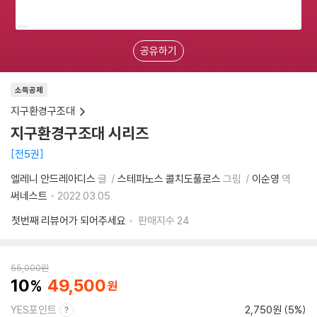
공유하기
소득공제
지구환경구조대
지구환경구조대 시리즈
전5권
엘레니 안드레아디스
글
스테파노스 콜치도풀로스
그림
이순영
역
써네스트
2022.03.05.
첫번째 리뷰어가 되어주세요
판매지수
24
55,000
원
10
49,500
YES포인트
2,750원 (5%)