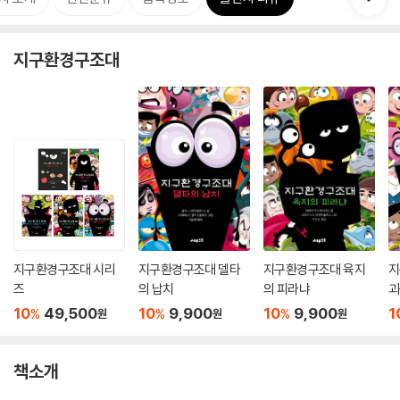
지구환경구조대
지구환경구조대 시리
지구환경구조대 델타
지구환경구조대 육지
지
즈
의 납치
의 피라냐
괴
10
49,500
10
9,900
10
9,900
1
%
%
%
원
원
원
책소개