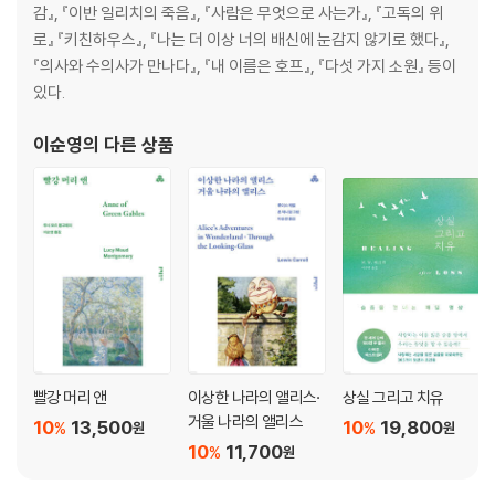
감』, 『이반 일리치의 죽음』, 『사람은 무엇으로 사는가』, 『고독의 위
로』 『키친하우스』, 『나는 더 이상 너의 배신에 눈감지 않기로 했다』,
『의사와 수의사가 만나다』, 『내 이름은 호프』, 『다섯 가지 소원』 등이
있다.
이순영
의 다른 상품
빨강 머리 앤
이상한 나라의 앨리스·
상실 그리고 치유
거울 나라의 앨리스
10
13,500
10
19,800
%
%
원
원
10
11,700
%
원