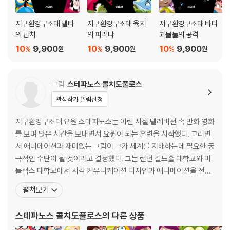
지구환경구조대 델타
지구환경구조대 육지
지구환경구조대 바다
의 납치
의 피라냐
괴물들의 공격
10
9,900
10
9,900
10
9,900
%
%
%
원
원
원
그림
스테파노스 콜치도풀로스
관심작가 알림신청
지구환경구조대 요원 스테파노스는 어린 시절 텔레비전 속 만화 영화
를 보며 많은 시간을 보내면서 요원이 되는 훈련을 시작했다. 그러면
서 애니메이션과 재미있는 그림이 그가 세계를 지배하는데 필요한 궁
극적인 수단이 될 것이라고 결정했다. 그는 런던 길드홀 대학교와 미
들색스 대학교에서 시각 커뮤니케이션 디자인과 애니메이션을 전공
했다. 또한 그리스, 스웨덴, 덴마크의 주요 국제 광고 회사에 합류하
펼쳐보기
기 전에 MTV와 같은 글로벌 방송사에서 근무하기도 했다. 어느날 공
원에서 델타와 우연히 마주쳤는데. 그때 델타는 그가 인류의 이익을
스테파노스 콜치도풀로스
의 다른 상품
위해 일할 수 있는 독특한 능력을 가지고 있다고 말했다. 그런