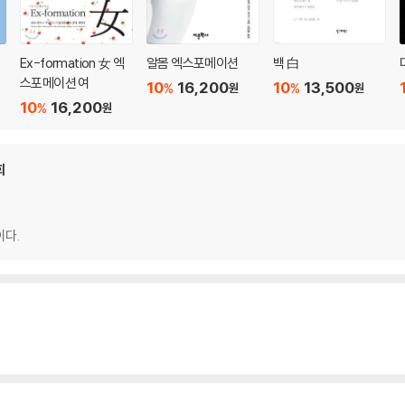
Ex-formation 女 엑
알몸 엑스포메이션
백 白
스포메이션 여
10
16,200
10
13,500
%
%
원
원
10
16,200
%
원
회
이다.