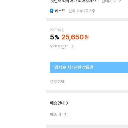
첫번째 리뷰어가 되어주세요
판매지수
12
베스트
건축 top20 3주
27,000
원
5
25,650
YES포인트
앱 다운 시 1천원 상품권
결제혜택
배송안내
배송비