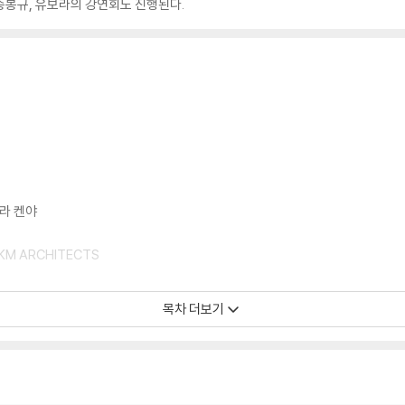
, 송봉규, 유보라의 강연회도 진행된다.
하라 켄야
KM ARCHITECTS
목차 더보기
CEA ×하라 켄야