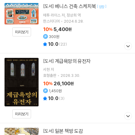
베니스 건축 스케치북
[도서]
[
]
양장
매튜 라이스
저
정상희
역
한스미디어
2024.6.28.
10
5,400
%
원
미리보기
300원
10.0
(
22
)
계급욕망의 유전자
[도서]
서현
저
효형출판
2026.3.30.
10
26,100
%
원
1,450원
10.0
(
3
)
미리보기
일본 책방 도감
[도서]