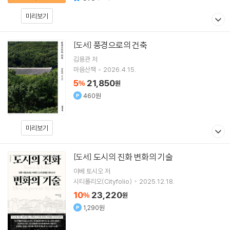
미리보기
풍경으로의 건축
[도서]
김용관
저
마음산책
2026.4.15.
5
21,850
%
원
460원
미리보기
도시의 진화 변화의 기술
[도서]
야베 토시오
저
시티폴리오(Cityfolio)
2025.12.18.
10
23,220
%
원
1,290원