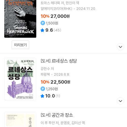
토마스 헤더윅
저
한진이
역
알에이치코리아(RHK)
2024.11.20.
10
27,000
%
원
1,500원
9.6
(
45
)
미리보기
르네상스 성당
[도서]
강한수 저
파람북
2026.6.8.
10
22,500
%
원
1,250원
10.0
(
1
)
공간과 장소
[도서]
이 푸 투안
저
윤영호
김미선
역