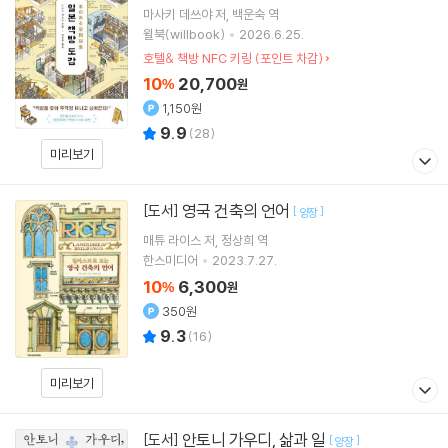
마사키 데쓰야
저
백운숙
역
윌북(willbook)
2026.6.25.
호텔& 책방 NFC 키링 (포인트 차감)
10
20,700
%
원
1,150원
9.9
(
28
)
미리보기
영국 건축의 언어
[도서]
[
]
양장
매튜 라이스
저
정상희
역
한스미디어
2023.7.27.
10
6,300
%
원
350원
9.3
(
16
)
미리보기
안토니 가우디, 삶과 일
[도서]
[
]
양장