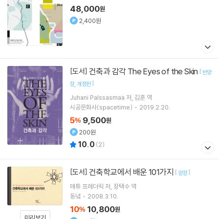
48,000
원
2,400원
건축과 감각 The Eyes of the Skin
[도서]
[
반양
]
장
개정판
Juhani Palssasmaa
저
김훈
역
시공문화사(spacetime)
2019.2.20.
5
9,500
%
원
200원
10.0
(
2
)
건축학교에서 배운 101가지
[도서]
[
]
양장
매튜 프레더릭
저
장택수
역
동녘
2008.3.10.
10
10,800
%
원
미리보기