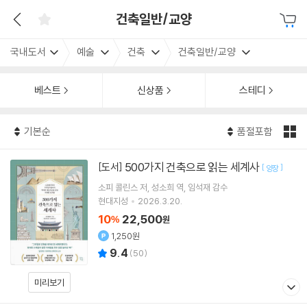
건축일반/교양
국내도서
예술
건축
건축일반/교양
베스트
신상품
스테디
기본순
품절포함
500가지 건축으로 읽는 세계사
[도서]
[
]
양장
소피 콜린스
저
성소희
역
임석재
감수
현대지성
2026.3.20.
10
22,500
%
원
1,250원
9.4
(
50
)
미리보기