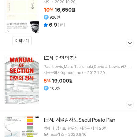
사이
2020.10.20.
10
16,650
%
원
920원
6.9
(
15
)
미리보기
단면의 정석
[도서]
Paul Lewis,Marc Tsurumaki,David J. Lewis 공저 /
남수현 역
시공문화사(spacetime)
2017.1.20.
5
19,000
%
원
400원
서울감자도 Seoul Poato Plan
[도서]
박혜리
김기호
황두진
지정우
저 외 26명
도미노프레스
2026.8.10.