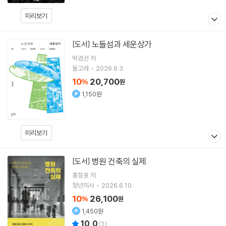
미리보기
노들섬과 세운상가
[도서]
박경선
저
돌고래
2026.6.3.
10
20,700
%
원
1,150원
미리보기
병원 건축의 실제
[도서]
홍창표
저
청년의사
2026.6.10.
10
26,100
%
원
1,450원
10.0
(
1
)