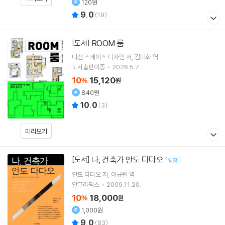
120원
9.0
(
19
)
ROOM 룸
[도서]
니켄 스페이스 디자인
저
김미화
역
도서출판이종
2026.5.7.
10
15,120
%
원
840원
10.0
(
3
)
미리보기
나, 건축가 안도 다다오
[도서]
[
]
양장
안도 다다오
저
이규원
역
안그라픽스
2009.11.20.
10
18,000
%
원
1,000원
9.0
(
83
)