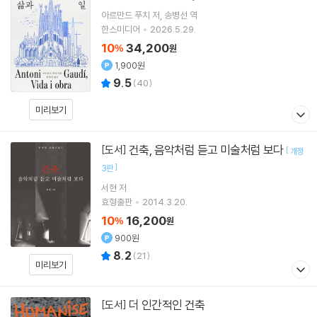
아르만드 푸치
저
송병선
역
한스미디어
2026.5.29.
10
34,200
%
원
1,900원
9.5
(
40
)
미리보기
건축, 음악처럼 듣고 미술처럼 보다
[도서]
[
개정
]
3판
서현
저
효형출판
2014.3.20.
10
16,200
%
원
900원
8.2
(
21
)
미리보기
더 인간적인 건축
[도서]