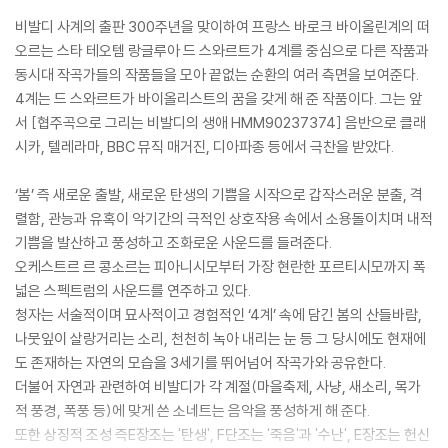
비발디 사계의 출판 300주년을 맞이하여 프랑스 바로크 바이올린계의 떠
오르는 스타 테오템 랑글루아 드 스와르트가 4계를 중심으로 다른 작품과
동시대 작곡가들의 작품들을 모아 끝없는 순환의 여러 측면을 보여준다.
4계는 드 스와르트가 바이올리스트의 꿈을 갖게 해 준 작품이다. 그는 앞
서 [협주곡으로 그리는 비발디의 생애 HMM90237374] 음반으로 클래
시카, 텔레라마, BBC 뮤직 매거진, 디아파종 등에서 극찬을 받았다.
‘봄’ 즉 새로운 출발, 새로운 탄생의 기쁨을 시작으로 갑작스러운 분출, 격
렬함, 관능과 유혹이 악기간의 극적인 상호작용 속에서 소용돌이치며 내적
기쁨을 발산하고 풍성하고 조화로운 사운드를 들려준다.
오케스트르 르 콩소르는 피아니시모부터 가장 현란한 포르티시모까지 폭
넓은 스펙트럼의 사운드를 연주하고 있다.
청자는 서술적이며 묘사적이고 경험적인 ‘4계’ 속에 담긴 봄의 산들바람,
나뭇잎이 살랑거리는 소리, 천천히 녹아 내리는 눈 등 그 당시에도 현재에
도 존재하는 자연의 모습을 3세기를 뛰어넘어 작곡가와 공유한다.
더불어 자연과 관련하여 비발디가 각 계절(마을축제, 사냥, 새소리, 목가
적 풍경, 폭풍 등)에 맞게 쓴 소네트는 음악을 풍성하게 해 준다.
또한 상징적 조성 즉E장조는 '탄생', F단조는 '죽음'과 '수난', E장조는 헌신