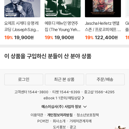
요제프 시게티 유명 레
예후디 메뉴인 명연주
Jascha Heifetz 멘델
Gi
코딩 (Joseph Szigeti
집 (The Young Yehu
스존 / 프로코피에프:
줄
Famous Recording
di Menuhin)
바이올린 협주곡 - 야
비
19
19,900
19
19,900
19
122,400
1
%
%
%
원
원
원
s)
사 하이페츠 [2LP]
00
o
이 상품을 구입하신 분들이 산 분야 상품
로그인
최근 본 상품
주문/배송
고객센터 1544-3800
티켓 1544-6399
중고샵 1566-4295
eBook 1:1문의/채팅상담
예스이십사(주) 사업자 정보
이용약관
개인정보처리방침
청소년보호정책
PC버전
회사소개
거래처관계자께
도서홍보
광고