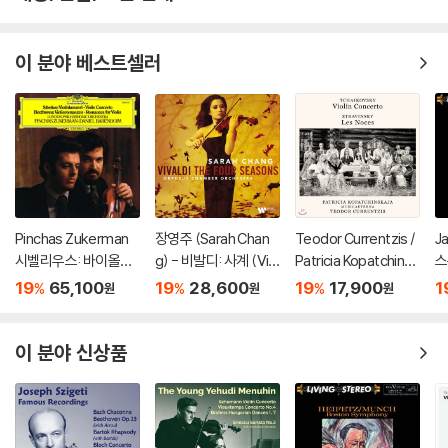
이 분야 베스트셀러
Pinchas Zukerman
장영주 (Sarah Chan
Teodor Currentzis /
J
시벨리우스: 바이올린
g) - 비발디: 사계 (Viv
Patricia Kopatchinsk
스
협주곡 / 베토벤: 로망
aldi: The Four Seaso
aja 차이코프스키: 바이
바
19
65,100
19
28,600
19
17,900
1
%
%
%
원
원
원
스 (Sibelius: Violin C
ns) [LP]
올린 협주곡 / 스트라빈
사
oncerto / Beethove
스키: 결혼 - 테오도르
n: Romances For) [L
쿠렌치스
이 분야 신상품
P]