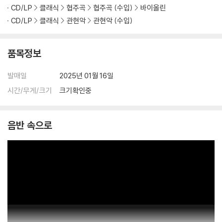
CD/LP
클래식
협주곡
협주곡 (수입)
바이올린
CD/LP
클래식
관현악
관현악 (수입)
품목정보
발매일
2025년 01월 16일
시간/무게/크기
크기확인중
음반 속으로