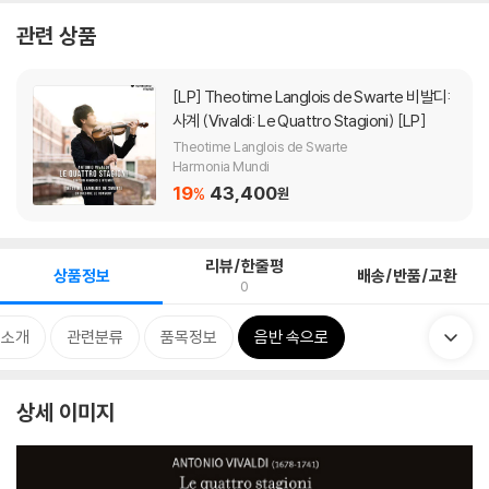
관련 상품
[LP]
Theotime Langlois de Swarte 비발디:
사계 (Vivaldi: Le Quattro Stagioni) [LP]
Theotime Langlois de Swarte
Harmonia Mundi
19
43,400
%
원
리뷰/한줄평
상품정보
배송/반품/교환
0
 소개
관련분류
품목정보
음반 속으로
상세 이미지