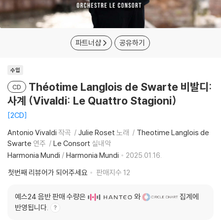
파트너샵
공유하기
수입
Théotime Langlois de Swarte 비발디:
CD
사계 (Vivaldi: Le Quattro Stagioni)
2CD
Antonio Vivaldi
작곡
Julie Roset
노래
Theotime Langlois de
Swarte
연주
Le Consort
실내악
Harmonia Mundi
/
Harmonia Mundi
2025.01.16.
첫번째 리뷰어가 되어주세요
판매지수
12
예스24 음반 판매 수량은
와
집계에
반영됩니다.