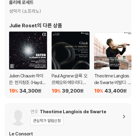
줄리에 로세트
성악가 (소프라노)
Julie Roset
의 다른 상품
Julien Chauvin 하이
Paul Agnew 글룩: 오
Theotime Langlois
든: 천지창조 (Haydn:
르페오와 에우리디체
de Swarte 비발디: 사
La Creation du mon
(Gluck: Orphee Et E
계 (Vivaldi: Le Quattr
19
34,300
19
39,200
19
43,400
%
%
%
원
원
원
de)
urydice)
o Stagioni) [LP]
연주
Theotime Langlois de Swarte
관심작가 알림신청
Le Consort