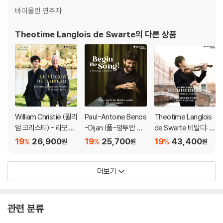
바이올린 연주자
Theotime Langlois de Swarte
의 다른 상품
William Christie (윌리
Paul-Antoine Benos
Theotime Langlois
엄 크리스티) - 라모의
-Dijan (폴-앙투안 베
de Swarte 비발디: 사
바이올린 (Le Violon
노스-지앙) - 노래를
계 (Vivaldi: Le Quattr
19
26,900
19
25,700
19
43,400
%
%
%
원
원
원
De Rameau)
시작하라! 퍼셀 아카데
o Stagioni) [LP]
미 (Begin the Song!
더보기
a Purcell Academy)
관련 분류