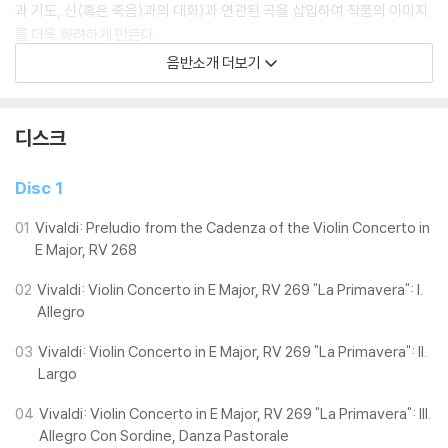
과 기도, 신(혹은 죽음)과의 대화)과 연관된 곡을 삽입하여 작품의 이미지
를 더욱 화려하게 만든다.
람브란치의 작품은 베네치아 춤곡들이 색채로 가득한 음악적인 그림을 보
음반소개 더보기
완한다.
마지막 트랙으로 비발디가 동경했던 조르조 젠틸리의 아다지오는 현악기
디스크
의 아름다움을 만끽할 수 있다.
일종의 ‘재출발’을 의미하는 곡으로 계절의 순환을 확장한 본 음반은, 영원
Disc 1
한 순환의 개념을 강화하는 ‘세상에 참 평화 없어라’와 연계하여 끊임없는
우리의 삶에 고난과 기쁨을 영적 차원으로 전개하며 영원을 향한 여정을
01
Vivaldi: Preludio from the Cadenza of the Violin Concerto in
E Major, RV 268
마무리한다.
02
Vivaldi: Violin Concerto in E Major, RV 269 "La Primavera": I.
Allegro
03
Vivaldi: Violin Concerto in E Major, RV 269 "La Primavera": II.
Largo
04
Vivaldi: Violin Concerto in E Major, RV 269 "La Primavera": III.
Allegro Con Sordine, Danza Pastorale