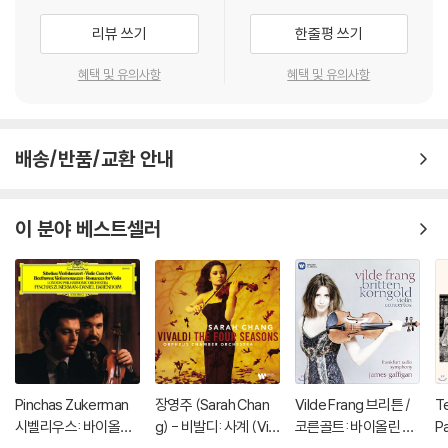
리뷰 쓰기
한줄평 쓰기
혜택 및 유의사항
혜택 및 유의사항
배송/반품/교환 안내
이 분야 베스트셀러
Pinchas Zukerman
장영주 (Sarah Chan
Vilde Frang 브리튼 /
Te
시벨리우스: 바이올린
g) - 비발디: 사계 (Viv
코른골트: 바이올린 협
Pa