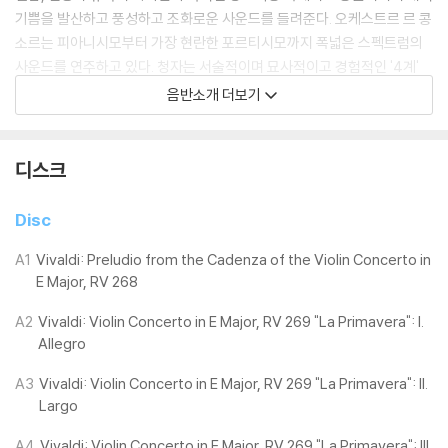
기쁨을 발산하고 풍성하고 조화로운 사운드를 들려준다. 오케스트르 르 콩
소르는 피아니시모부터 가장 현란한 포르티시모까지 폭넓은 스펙트럼의
사운드를 연주하고 있다. 청자는 서술적이며 묘사적이고 경험적인 '4계'
속에 담긴 봄의 산들바람, 나뭇잎이 살랑거리는 소리, 천천히 녹아 내리는
음반소개 더보기
눈 등 그 당시에도 현재에도 존재하는 자연의 모습을 3세기를 뛰어넘어 작
곡가와 공유한다. 더불어 자연과 관련하여 비발디가 각 계절(마을축제, 사
냥, 새소리, 목가적 풍경, 폭풍 등)에 맞게 쓴 소네트는 음악을 풍성하게 해
디스크
준다. 또한 상징적 조성 즉E장조는 '탄생', F단조는 '죽음'과 '수난', E장조는
헌신과 기도, 신(혹은 죽음)과의 대화)과 연관된 곡을 삽입하여 작품의 이
Disc
미지를 더욱 화려하게 만든다.
일종의 '재출발'을 의미하는 곡으로 계절의 순환을 확장한 본 음반은, 영원
A1
Vivaldi: Preludio from the Cadenza of the Violin Concerto in
E Major, RV 268
한 순환의 개념을 강화하는 '세상에 참 평화 없어라' RV630와 연계하여
끊임없는 우리의 삶에 고난과 기쁨을 영적 차원으로 전개하며 영원을 향한
A2
Vivaldi: Violin Concerto in E Major, RV 269 "La Primavera": I.
여정을 마무리한다.
Allegro
A3
Vivaldi: Violin Concerto in E Major, RV 269 "La Primavera": II.
LP 구매시 참고 사항 안내드립니다.
Largo
※ 재킷/구성품/포장 상태
A4
Vivaldi: Violin Concerto in E Major, RV 269 "La Primavera": III.