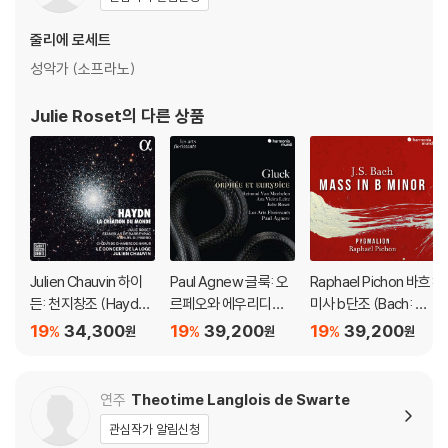
※ 디스크 외관 불량
1) 열을 가하여 제작하는 바이닐 공정 특성상 디스크 표면이 미세하게 울
줄리에 로세트
렁거리거나 휘어지는 경우가 있습니다.
성악가 (소프라노)
재생이 불안정한 경우 스태빌라이저를 사용하시면 좀 더 안정적인 재생이
가능합니다.
Julie Roset
의 다른 상품
2) 재생 음역의 왜곡을 최소화 하고 반복 재생시에도 최대한 일관되게 유
지되도록 디스크 센터 홀 구경이 작게 제작되는 경우가 있습니다. 턴테이
블 스핀들에 맞지 않는 경우에는 전용 제품 등을 이용하여 센터 홀을 조정
하시면 해결됩니다.
3) 디스크에 미세한 잔 흠집이 남아있거나 인쇄 면이 깨끗하지 않은 경우
가 있으며, 이는 상품의 불량이 아닙니다. 단, 재생에 이상이 있는 경우에는
불량으로 인한 반품/교환이 가능합니다
Julien Chauvin 하이
Paul Agnew 글룩: 오
Raphael Pichon 바흐:
든: 천지창조 (Haydn:
르페오와 에우리디체
미사 b단조 (Bach: Ma
※ 컬러 디스크
La Creation du mon
(Gluck: Orphee Et E
ss in b minor, BWV 2
19
34,300
19
39,200
19
39,200
%
%
%
원
원
원
아래에 해당하는 경우는 불량이 아니므로 개봉 후 반품/교환이 불가합니
de)
urydice)
32)
다.
1) 컬러 디스크는 웹 이미지와 실제 색상이 차이가 날 수 있습니다.
연주
Theotime Langlois de Swarte
2) 컬러 디스크의 특성상 제작 공정시 앨범마다 색상 차이가 나는 경우도
관심작가 알림신청
있습니다.