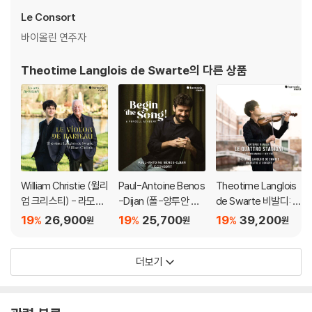
3) 컬러 디스크는 제작 과정에서 다른 색상 염료가 섞여 얼룩과 번짐, 반점
Le Consort
등이 발생할 수 있습니다.
바이올린 연주자
※ 반품/교환 안내
Theotime Langlois de Swarte
의 다른 상품
1) 불량으로 인한 반품/교환 요청 시에는 불량 확인을 위해 개봉 시의 동영
상을 요청할 수 있으며, 동영상이 없는 경우 반품/교환이 제한될 수 있습니
다.
관련 사진과 동영상 및 재생 기기 모델명을 첨부하여 첨부하여 고객센터에
문의 바랍니다.
2) LP는 잦은 배송 과정에서 재킷에 손상이 발생할 가능성이 높고 재판매
가 어려우므로 신중한 구매를 부탁드립니다.
William Christie (윌리
Paul-Antoine Benos
Theotime Langlois
엄 크리스티) - 라모의
-Dijan (폴-앙투안 베
de Swarte 비발디: 사
바이올린 (Le Violon
노스-지앙) - 노래를
계 (Vivaldi: Le Quattr
19
26,900
19
25,700
19
39,200
%
%
%
원
원
원
De Rameau)
시작하라! 퍼셀 아카데
o Stagioni)
미 (Begin the Song!
더보기
a Purcell Academy)