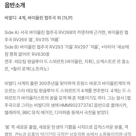
음반소개
비발디: 4계, 바이올린 협주곡 외 [1LP]
Side A) 서곡 바이올린 협주곡 RV268의 카덴차에 근거한, 바이올린 협
주곡 RV269 '봄', RV315 '여름'
Side B) 바이올린 협주곡 RV293 '가을' RV297 '겨울', *아리아 '세상에
참 평화 없어라' RV630중
연주: 테오팀 랑글루아 드 스와르트(바이올린, 지휘), 오케스트르 르 콩소
르, *쥘리 로제(소프라노)
비발디 사계의 출판 300주년을 맞이하여 프랑스 바로크 바이올린계의 떠
오르는 스타 테오팀 랑글루아 드 스와르트가 4계를 연주한다. 4계는 드 스
와르트가 바이올리스트의 꿈을 갖게 해 준 작품이기도 하다. 그는 앞서 [협
주곡으로 그리는 비발디의 생애 HMM90237374] 음반으로 클래시카,
텔레라마, BBC 뮤직 매거진, 디아파종 등에서 극찬을 받았다.
'봄' 즉 새로운 출발, 새로운 탄생의 기쁨을 시작으로 갑작스러운 분출, 격
렬함, 관능과 유혹이 악기간의 극적인 상호작용 속에서 소용돌이치며 내적