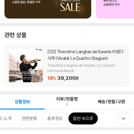
관련 상품
[CD]
Theotime Langlois de Swarte 비발디:
사계 (Vivaldi: Le Quattro Stagioni)
Theotime Langlois de Swarte, Le Consort
Harmonia Mundi
19
39,200
%
원
리뷰/한줄평
상품정보
배송/반품/교환
0
트 소개
관련분류
품목정보
음반 속으로