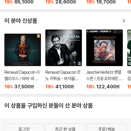
협주곡 / 베토벤: 로망
aldi: The Four Seaso
주곡 - 빌데 프랑 (Britt
a
19
65,100
19
28,600
19
19,700
1
%
%
%
원
원
원
스 (Sibelius: Violin C
ns) [LP]
en & Korngold: Violin
올
oncerto / Beethove
Concertos)
스
n: Romances For) [L
쿠
이 분야 신상품
P]
Renaud Capucon 시
Renaud Capucon 르
Jascha Heifetz 멘델
예
벨리우스 / 바버: 바이
노 카퓌송 - 바이올린
스존 / 프로코피에프:
집
올린 협주곡 (Sibelius
으로 연주한 영화음악
바이올린 협주곡 - 야
di
19
37,500
19
41,100
19
122,400
1
%
%
%
원
원
원
/ Barber: Violin Conc
(Cinema) [UHQCD]
사 하이페츠 [2LP]
ertos) [SACD Hybri
d]
이 상품을 구입하신 분들이 산 분야 상품
로그인
최근 본 상품
주문/배송