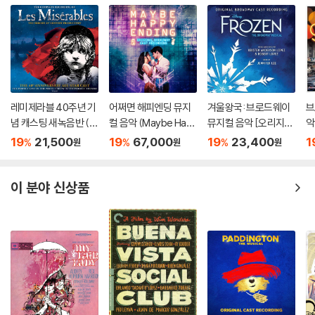
레미제라블 40주년 기
어쩌면 해피엔딩 뮤지
겨울왕국: 브로드웨이
브
념 캐스팅 새녹음반 (L
컬 음악 (Maybe Hap
뮤지컬 음악 [오리지널
악
es Miserables: 40th
py Ending - Orignal
캐스트 레코딩] (Froz
B
19
21,500
19
67,000
19
23,400
1
%
%
%
원
원
원
Anniversary All-Star
Soundtrack) [2LP]
en: The Broadway
ay
Cast)
Musical Soundtrac
k)
이 분야 신상품