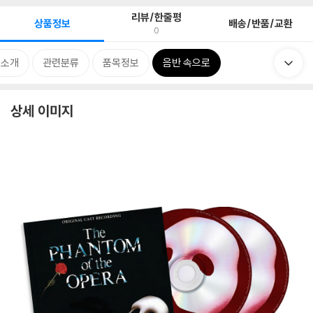
리뷰/한줄평
상품정보
배송/반품/교환
0
 소개
관련분류
품목정보
음반 속으로
상세 이미지