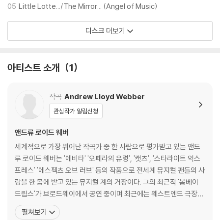
05
Little Lotte.../The Mirror... (Angel of Music)
디스크 더보기
아티스트 소개
1
작곡
Andrew Lloyd Webber
관심작가 알림신청
앤드류 로이드 웨버
세계적으로 가장 뛰어난 작곡가 중 한 사람으로 평가받고 있는 앤드
루 로이드 웨버는 '에비타' '오페라의 유령', '캣츠', '스타라이트 익스
프레스' '에스펙츠 오브 러브' 등의 작품으로 전세계 뮤지컬 팬들의 사
랑을 한 몸에 받고 있는 뮤지컬 계의 거장이다. 그의 최근작 '봄베이
드림스'가 브로드웨이에서 공연 중이며 최근에는 웨스트엔드 극장에
서 월키 콜린스의 클래식 소설을 바탕으로 한 신작 '더 우먼 인 화이
펼쳐보기
트'를 선보였다. 또 감독 조엘 슈마허의 연출로 '오페라의 유령'을 영