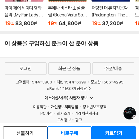
마이 페어 레이디 영화
부에나 비스타 소셜 클
패딩턴 더 뮤지컬음악
캠
음악 (My Fair Lady O
럽 (Buena Vista Soci
(Paddington: The M
트
ST) [블루 컬러 2LP]
al Club - The Criterio
usical Original Cast R
oc
19
83,800
19
64,800
19
37,200
1
%
%
%
원
원
원
n Collection)
ecording) [레드 컬러
Or
LP]
[
L
이 상품을 구입하신 분들이 산 분야 상품
로그인
최근 본 상품
주문/배송
고객센터 1544-3800
티켓 1544-6399
중고샵 1566-4295
eBook 1:1문의/채팅상담
예스이십사(주) 사업자 정보
이용약관
개인정보처리방침
청소년보호정책
PC버전
회사소개
거래처관계자께
도서홍보
광고
Copyright © YES24 Corp. All Rights Reserved.
선물하기
바로구매
카트담기
MATOM13