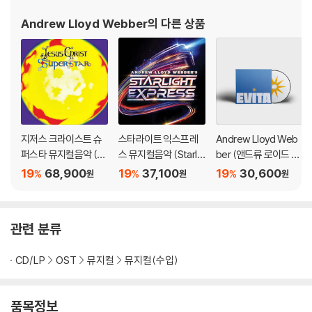
화화해 전세계적인 흥행몰이를 한 바 있다. 앤드루 로이드 웨버는 토
Andrew Lloyd Webber
의 다른 상품
니상 7회, 그래미상 3회, 올리
지저스 크라이스트 슈
스타라이트 익스프레
Andrew Lloyd Web
퍼스타 뮤지컬음악 (Je
스 뮤지컬음악 (Starlig
ber (앤드류 로이드 웨
sus Christ Supersta
ht Express)
버) - EVITA
19
68,900
19
37,100
19
30,600
%
%
%
원
원
원
r: A Rock Opera Orig
inal Soundtrack) [2L
P]
관련 분류
CD/LP
OST
뮤지컬
뮤지컬(수입)
품목정보