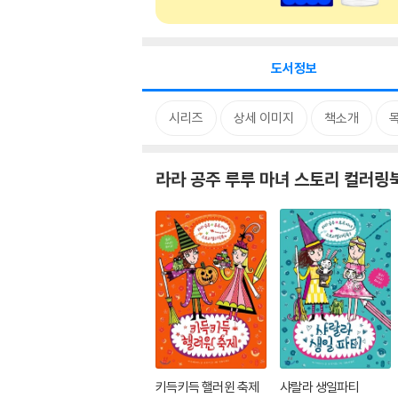
도서정보
시리즈
상세 이미지
책소개
라라 공주 루루 마녀 스토리 컬러링
키득키득 핼러윈 축제
샤랄라 생일파티