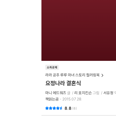
소득공제
라라 공주 루루 마녀 스토리 컬러링북
요정나라 결혼식
마니 에드워즈
글
리 호지킨슨
그림
서유정
책읽는곰
2015.07.28.
8.8
6