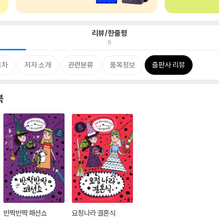
리뷰/한줄평
6
목차
저자 소개
관련분류
품목정보
출판사 리뷰
북
반짝반짝 패션쇼
요정나라 결혼식