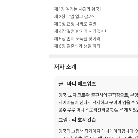
제 1장 여기는 샤랄라 왕국!
제 2장 무얼 입고 갈까?
제 3장 요정 나라로 출발!
제 4장 결혼 반지가 사라졌어!
제 5장 반지 도둑을 찾아라!
제 6장 결혼식과 생일 파티
저자 소개
글 : 마니 에드워즈
영국 ‘노지 크로우’ 출판사의 편집장으로, 본
자아이들이 신나게 낙서하고 꾸미며 읽을 수 
공주 루루 마녀 스토리컬러링북〉을 쓰게 되었
그림 : 리 호지킨슨
영국의 그림책 작가이자 애니메이터입니다. 영