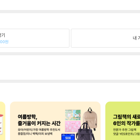
팔기
내 
400원