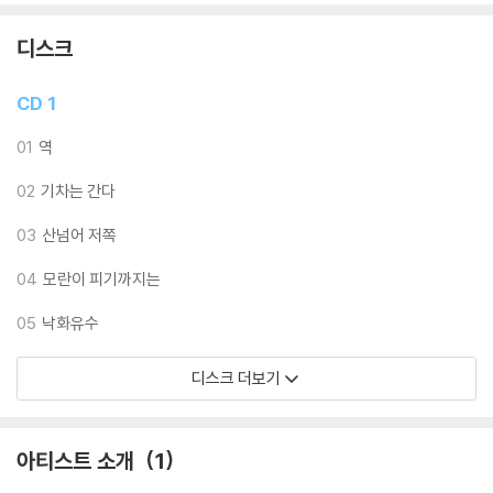
장맛처럼 새롭고 정겹게 다가온다. 특히 마지막 트랙 '이별의 종착역'은 원
작과는 사뭇 다른 강렬한 정재열의 일랙기타 사운드로, 블르스의 노래가
디스크
장사익의 목소리와 어떤 조화를 이루는지 근 8분여의 음악 속에 느껴봄도
재미있을 듯하다.
CD 1
따뜻한 봄날, 움추렸던 몸과 맘을 장사익의 노래와 同行하는 것도 봄을 맞
01
역
는 멋진 일이 아닐까!
02
기차는 간다
03
산넘어 저쪽
04
모란이 피기까지는
05
낙화유수
디스크 더보기
아티스트 소개
1