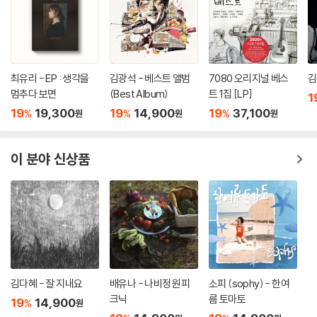
최유리 - EP : 생각을
김광석 - 베스트 앨범
7080 오리지널 베스
김
멈추다 보면
(Best Album)
트 1집 [LP]
1
19
19,300
19
14,900
19
37,100
%
%
%
원
원
원
이 분야 신상품
김다혜 - 잘 지내요
배유나 - 나비정원 피
소피 (sophy) - 한여
크닉
름 토마토
19
14,900
%
원