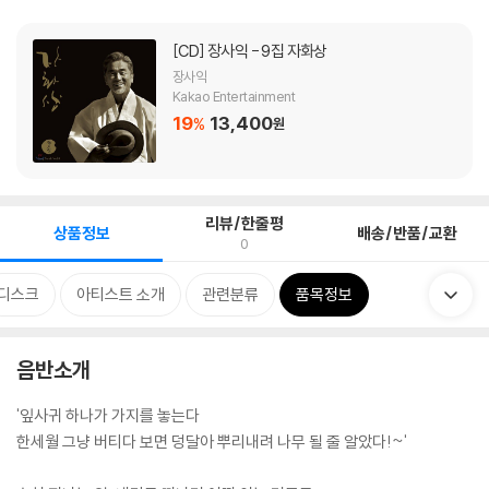
[CD]
장사익 - 9집 자화상
장사익
Kakao Entertainment
19
13,400
%
원
리뷰/한줄평
상품정보
배송/반품/교환
0
디스크
아티스트 소개
관련분류
품목정보
음반소개
'잎사귀 하나가 가지를 놓는다
한세월 그냥 버티다 보면 덩달아 뿌리내려 나무 될 줄 알았다!~'