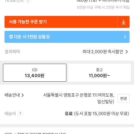
YES포인트
140원 (1%)
마니아추가적립
5만원 이상 구매 시 2천원 추가 적립
사용 가능한 쿠폰 받기
앱 다운 시 1천원 상품권
결제혜택
최대 2,000원 즉시할인
CD
중고
13,400
원
11,000
원~
배송안내
서울특별시 영등포구 은행로 11(여의도동,
변경
일신빌딩)
배송비
유료
(도서 포함 15,000원 이상 무료)