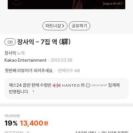
파트너샵
공유하기
장사익 - 7집 역 (驛)
CD
장사익
노래
Kakao Entertainment
2012.03.28.
첫번째 리뷰어가 되어주세요
판매지수
48
예스24 음반 판매 수량은
와
집계에
반영됩니다.
16,500
원
19
13,400