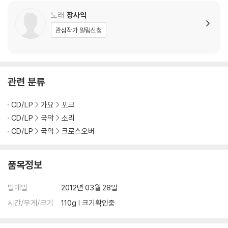
노래
장사익
관심작가 알림신청
관련 분류
CD/LP
가요
포크
CD/LP
국악
소리
CD/LP
국악
크로스오버
품목정보
발매일
2012년 03월 28일
시간/무게/크기
110g | 크기확인중