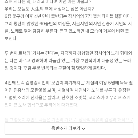
스쳐 지나는 역, 내리고 떠나며 어떤 이는 머물고~
우리는 오늘도 人生의 역에 서성대는 삶은 아닌지?
6집 꽃구경 이후 4년 만에 출반되는 장사익의 7집 앨범 타이틀 [驛]이다.
그리 평탄치 않았던 60중반의 여정을, 시골시인 의사인 김승기 시인의 시
를, 노래로 엮어 담담히 부른다. 듣고 있노라면 내 모습이 거울에 비췬 듯
보인다.
두 번째 트랙의 '기차는 간다'는, 지금까지 경험했던 장사익의 노래 형태와
는 다른 빠르고 경쾌하며 리듬감 있는, 가장 보편적이며 대중성 있는 노래
일 것이다. 후렴 부분 반복되는 구절이 참 명랑하게 들린다.
4번째 트랙 김영랑시인의 '모란이 피기까지는' 계절의 여왕 5월에 뚝뚝 떨
어진 진홍색의 모란꽃을 보며, 치열하며 처연하게 노래를 부른다. 유장한
트럼펫 소리에 전자음은 깔리고, 단호한 소릿북, 코러스가 어우러져 스케
일이 큰 노래 형식으로 우리에게 다가온다.
늘 그렇듯이 후반트랙들은 기존의 가요로, 장사익 특유의 감성과 해석으로
재 탄생된다. 5번 낙화유수, 6번 미사의 종, 7번 누가 이사람을 모르시나
음반소개 더보기
요, 8번 못잊겠어요, 9번 이별의 종착역. 아주 먼 옛날의 노래들이 푹 익은