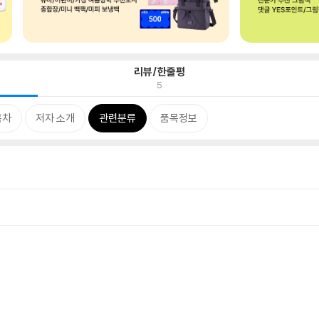
리뷰/한줄평
5
목차
저자 소개
관련분류
품목정보