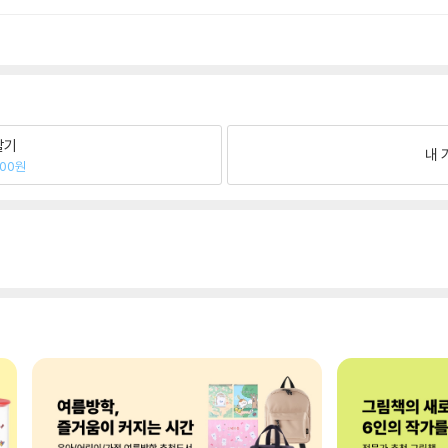
팔기
내 
200원