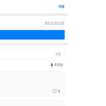
리뷰
혜택 및 유의사항
설정
추천순
3