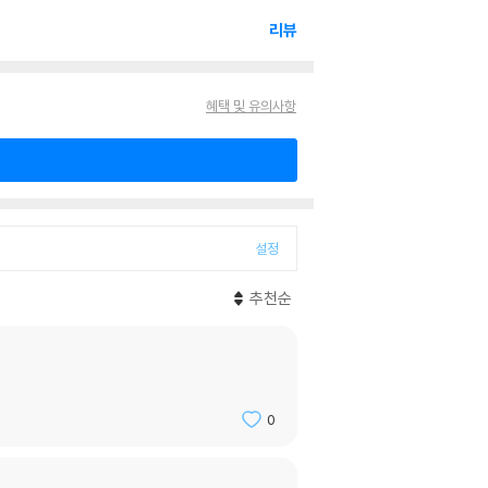
리뷰
혜택 및 유의사항
설정
추천순
0