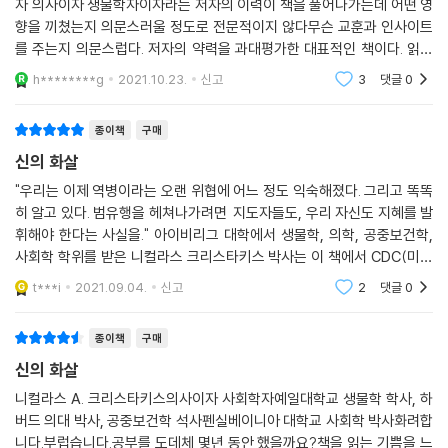
자 의사이자 생물학자이자라는 저자의 이력이 책을 풀어나가는데 어떤 영
향을 끼쳤는지 의문스러울 정도로 전문적이지 않다무슨 교훈과 인사이트
를 주는지 의문스럽다. 저자의 약력을 과대평가한 대표적인 책이다. 읽고
나서 허탈하기까지 하다.후반부에 의학적 연구와 지금까지의 사례를 바탕
h********g
2021.10.23.
신고
3
댓글
0
으로 한 교훈 또는 앞
종이책
구매
신의 화살
"우리는 이제 역병이라는 오랜 위협에 어느 정도 익숙해졌다. 그리고 똑똑
히 알고 있다. 범유행을 헤쳐나가려면 지도자들도, 우리 자신도 지혜를 발
휘해야 한다는 사실을." 아이비리그 대학에서 생물학, 의학, 공중보건학,
사회학 학위를 받은 니컬라스 크리스타키스 박사는 이 책에서 CDC(미국
질병관리본부)에 코로나19와 관련된 정책을 제안하면서 동시에, 예기치
t***i
2021.09.04.
신고
2
댓글
0
못한 질병 대유행
종이책
구매
신의 화살
니컬라스 A. 크리스타키스의사이자 사회학자예일대학교 생물학 학사, 하
버드 의대 박사, 공중보건학 석사펜실베이니아 대학교 사회학 박사화려합
니다.부럽습니다.공부를 도데체 몇년 동안 했을까요?책을 읽는 기쁨을 느