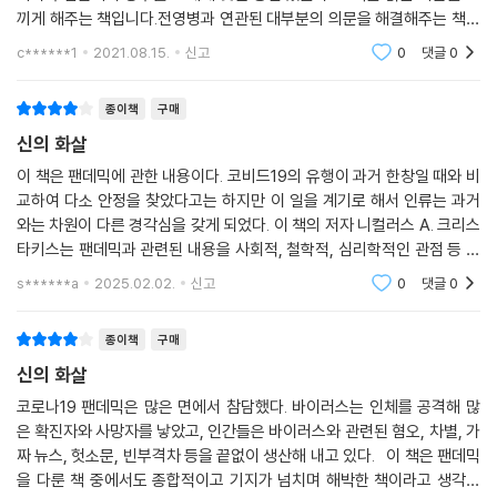
끼게 해주는 책입니다.전영병과 연관된 대부분의 의문을 해결해주는 책입
니다.변이와 공중보건과 관련된 최근 연구 결과들까지 흥미롭게 읽었습니
c******1
2021.08.15.
신고
0
댓글
0
다.2024년이 되어야 코
종이책
구매
신의 화살
이 책은 팬데믹에 관한 내용이다. 코비드19의 유행이 과거 한창일 때와 비
교하여 다소 안정을 찾았다고는 하지만 이 일을 계기로 해서 인류는 과거
와는 차원이 다른 경각심을 갖게 되었다. 이 책의 저자 니컬러스 A. 크리스
타키스는 팬데믹과 관련된 내용을 사회적, 철학적, 심리학적인 관점 등 다
각도로 종횡무진 활약하며 인상깊은 내용을 기술한다. 꼭 읽어볼만한 책이
s******a
2025.02.02.
신고
0
댓글
0
다. 경각심 고
종이책
구매
신의 화살
코로나19 팬데믹은 많은 면에서 참담했다. 바이러스는 인체를 공격해 많
은 확진자와 사망자를 낳았고, 인간들은 바이러스와 관련된 혐오, 차별, 가
짜 뉴스, 헛소문, 빈부격차 등을 끝없이 생산해 내고 있다. 이 책은 팬데믹
을 다룬 책 중에서도 종합적이고 기지가 넘치며 해박한 책이라고 생각된