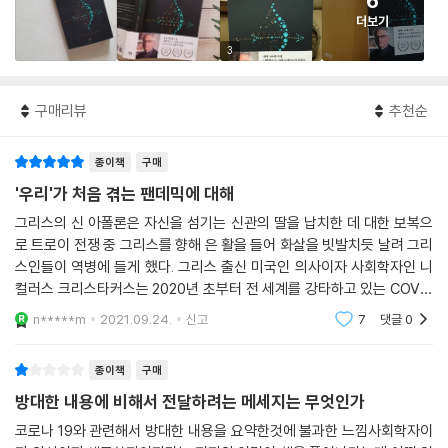
6
더보기
3
구매리뷰
추천순
종이책
구매
'우리'가 처음 겪는 팬데믹에 대해
그리스의 신 아폴론은 자신을 섬기는 신관의 딸을 납치한 데 대한 보복으
로 트로이 전쟁 중 그리스를 향해 은 활을 들어 화살을 빗발치듯 날려 그리
스인들이 역병에 들게 했다. 그리스 출신 미국인 의사이자 사회학자인 니
컬러스 크리스타커스는 2020년 초부터 전 세계를 강타하고 있는 COVID
-19 팬데믹(범유행)을 바로 그 아폴론이 날린 화살에 비유하고 있다(이
n*****m
2021.09.24.
신고
7
댓글
0
책의 원제가 바로 《Apo
종이책
구매
방대한 내용에 비해서 전달하려는 메세지는 무엇인가
코로나 19와 관련해서 방대한 내용을 요약한것에 불과한 느낌사회학자이